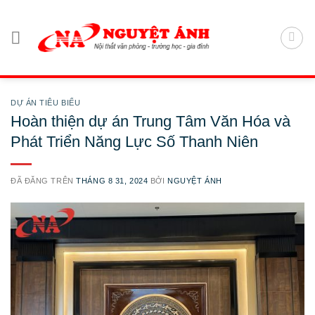
Chuyển
đến
nội
dung
DỰ ÁN TIÊU BIỂU
Hoàn thiện dự án Trung Tâm Văn Hóa và
Phát Triển Năng Lực Số Thanh Niên
ĐÃ ĐĂNG TRÊN
THÁNG 8 31, 2024
BỞI
NGUYỆT ÁNH