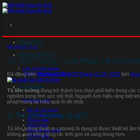
Chuyển
đến
nội
dung
Trang Chủ
Mẫu thiết kế
,
Tin tức
Về Nguyệt Ánh
Tủ Liền Tường – Giải Pháp Tối Ưu Khô
Lịch sử hình thành
Thành viên Nguyệt Ánh
Đã đăng trên
Tháng 11 29, 2025
Tháng 11 29, 2025
bởi
Ngu
Sản Phẩm
Tủ liền tường
đang trở thành lựa chọn phổ biến trong các c
nghiệm trong lĩnh vực nội thất, Nguyệt Ánh hiểu rằng một kh
Nội thất gia đình
pháp mang lại hiệu quả rõ rệt nhất.
Đồ gỗ mỹ nghệ
1. Tủ liền tường là gì?
Nội thất gia dụng
Phòng bếp
Mành rèm
Tủ liền tường (built-in cabinet) là dạng tủ được thiết kế â
Nội thất gia dụng
không gian trông rộng rãi, tinh gọn và sang trọng hơn.
Phòng bếp