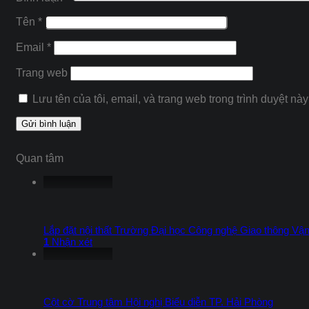
Tên
*
Email
*
Trang web
Lưu tên của tôi, email, và trang web trong trình duyệt này 
Quan tâm
Lắp đặt nội thất Trường Đại học Công nghệ Giao thông Vận 
1
Nhận xét
Cột cờ Trung tâm Hội nghị Biểu diễn TP. Hải Phòng