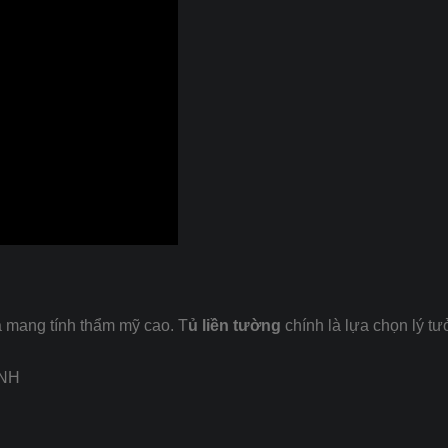
à mang tính thẩm mỹ cao. T
ủ liền tường
chính là lựa chọn lý t
ÁNH