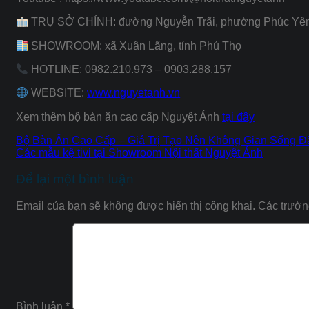
TRỤ SỞ CHÍNH: đường Nguyễn Trãi, phường Phúc Yên,
SHOWROOM: xã Xuân Lãng, tỉnh Phú Thọ
HOTLINE: 0982.210.973 – 0903.288.157
WEBSITE:
www.nguyetanh.vn
Xem thêm bộ bàn ăn cao cấp Nguyệt Ánh
tại đây
Bộ Bàn Ăn Cao Cấp – Giá Trị Tạo Nên Không Gian Sống 
Các mẫu kệ tivi tại Showroom Nội thất Nguyệt Ánh
Để lại một bình luận
Email của bạn sẽ không được hiển thị công khai.
Các trườn
Bình luận
*