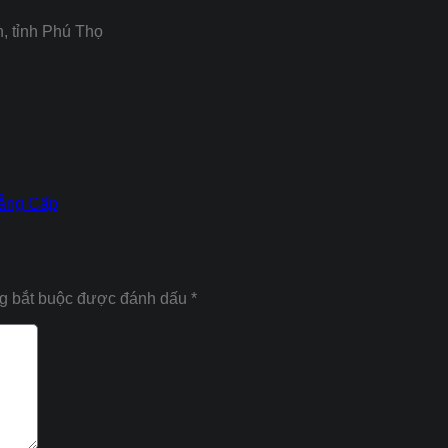
 tỉnh Phú Thọ
Đẳng Cấp
g bắt buộc được đánh dấu
*