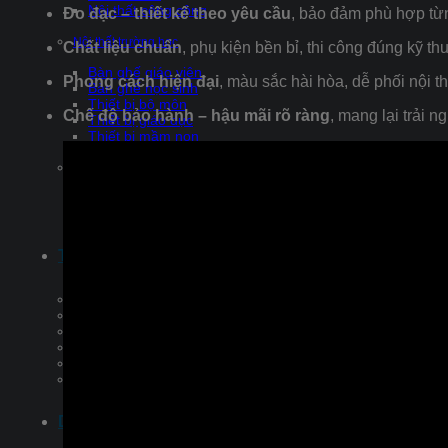
Nội thất công cộng
Đo đạc – thiết kế theo yêu cầu
, bảo đảm phù hợp từ
Nội thất trường học
Chất liệu chuẩn
, phụ kiện bền bỉ, thi công đúng kỹ thu
Bàn ghế giáo viên
Phong cách hiện đại
, màu sắc hài hòa, dễ phối nội th
Bàn ghế học sinh
Thiết bị bộ môn
Chế độ bảo hành – hậu mãi rõ ràng
, mang lại trải 
Thiết bị giáo dục
Thiết bị mầm non
Thiết bị chuyên dụng
Nội thất y tế
Thiết Kế Nội Thất
Thiết Kế Nội Thất Chung Cư
Thiết Kế Nội Thất Nhà Phố
Thiết Kế Nội Thất Biệt Thự
Thiết Kế Nội Thất Nhà Liền Kề
Thiết Kế Nội Thất Phòng Ngủ
Thiết Kế Nội Thất Phòng Trẻ
Dự Án Tiêu Biểu