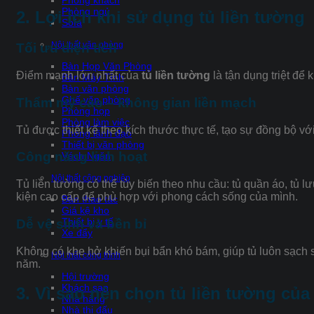
Phòng khách
Phòng ngủ
2. Lợi ích khi sử dụng tủ liền tường
Sofa
Nội thất văn phòng
Tối ưu diện tích
Bàn Họp Văn Phòng
Điểm mạnh lớn nhất của
tủ liền tường
là tận dụng triệt để
Bàn Máy Tính
Bàn văn phòng
Ghế văn phòng
Thẩm mỹ cao – không gian liền mạch
Phòng họp
Phòng làm việc
Tủ được thiết kế theo kích thước thực tế, tạo sự đồng bộ với
Phòng lãnh đạo
Thiết bị văn phòng
Công năng linh hoạt
Vách Ngăn
Nội thất công nghiệp
Tủ liền tường có thể tùy biến theo nhu cầu: tủ quần áo, tủ 
kiện cao cấp để phù hợp với phong cách sống của mình.
Bàn thao tác
Giá kệ kho
Thiết bị y tế
Dễ vệ sinh và bền bỉ
Xe đẩy
Không có khe hở khiến bụi bẩn khó bám, giúp tủ luôn sạch 
Nội thất công trình
năm.
Hội trường
Khách sạn
3. Vì sao nên chọn tủ liền tường củ
Nhà hàng
Nhà thi đấu