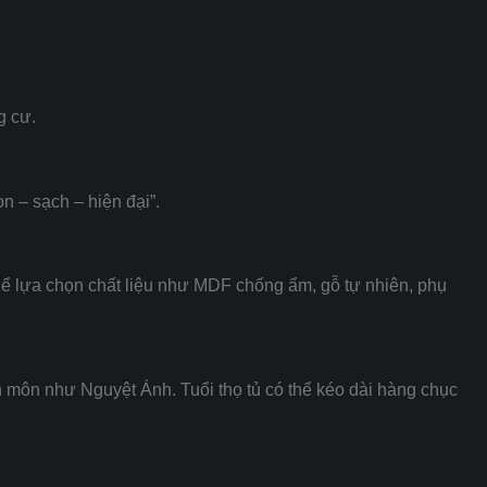
g cư.
n – sạch – hiện đại”.
 thể lựa chọn chất liệu như MDF chống ẩm, gỗ tự nhiên, phụ
n môn như Nguyệt Ánh. Tuổi thọ tủ có thể kéo dài hàng chục