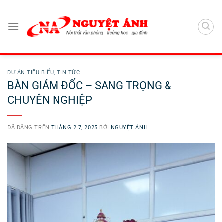
Chuyển
đến
nội
dung
DỰ ÁN TIÊU BIỂU
,
TIN TỨC
BÀN GIÁM ĐỐC – SANG TRỌNG &
CHUYÊN NGHIỆP
ĐÃ ĐĂNG TRÊN
THÁNG 2 7, 2025
BỞI
NGUYỆT ÁNH