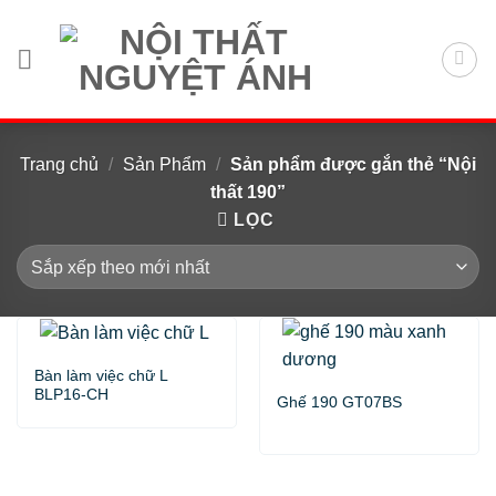
Chuyển
đến
nội
dung
Trang chủ
/
Sản Phẩm
/
Sản phẩm được gắn thẻ “Nội
thất 190”
LỌC
Bàn làm việc chữ L
BLP16-CH
Ghế 190 GT07BS