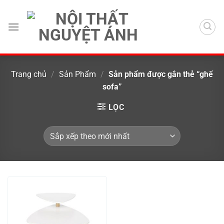
Chuyển
đến
nội
dung
Trang chủ
/
Sản Phẩm
/
Sản phẩm được gắn thẻ “ghế
sofa”
LỌC