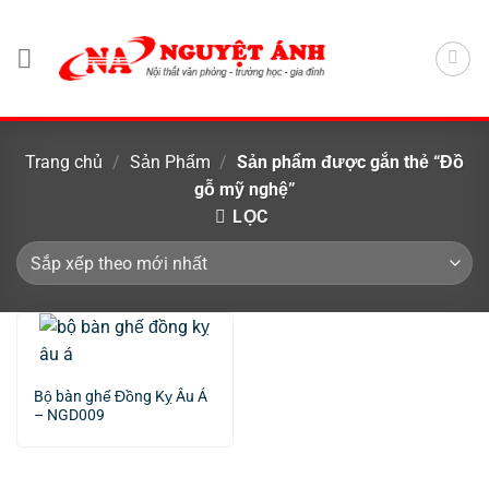
Chuyển
đến
nội
dung
Trang chủ
/
Sản Phẩm
/
Sản phẩm được gắn thẻ “Đồ
gỗ mỹ nghệ”
LỌC
Bộ bàn ghế Đồng Kỵ Âu Á
– NGD009