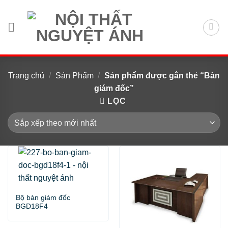
Chuyển
đến
nội
dung
Trang chủ
/
Sản Phẩm
/
Sản phẩm được gắn thẻ “Bàn
giám đốc”
LỌC
Bộ bàn giám đốc
BGD18F4