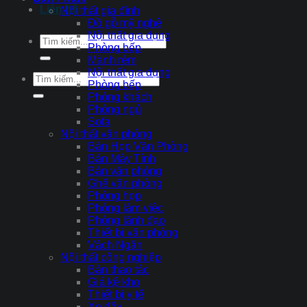
Liên hệ
Nội thất gia đình
Đồ gỗ mỹ nghệ
Nội thất gia dụng
Tìm
Phòng bếp
kiếm:
Mành rèm
Nội thất gia dụng
Tìm
Phòng bếp
kiếm:
Phòng khách
Phòng ngủ
Sofa
Nội thất văn phòng
Bàn Họp Văn Phòng
Bàn Máy Tính
Bàn văn phòng
Ghế văn phòng
Phòng họp
Phòng làm việc
Phòng lãnh đạo
Thiết bị văn phòng
Vách Ngăn
Nội thất công nghiệp
Bàn thao tác
Giá kệ kho
Thiết bị y tế
Xe đẩy