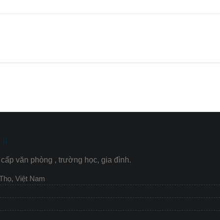
II
cấp văn phòng , trường học, gia đình.
 Thọ, Việt Nam