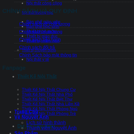
Nội thất công cộng
CHÍNH SÁCH VÀ QUY ĐỊNH
Nội thất trường học
Bàn ghế giáo viên
Chính sách về chất lượng
Bàn ghế học sinh
Thiết bị bộ môn
Chính sách mua hàng
Thiết bị giáo dục
Chính sách bảo hành
Thiết bị mầm non
Chính sách đổi trả
Thiết bị chuyên dụng
Chính Sách bảo mật thông tin
Nội thất y tế
Fanpage
Thiết Kế Nội Thất
Thiết Kế Nội Thất Chung Cư
Thiết Kế Nội Thất Nhà Phố
Thiết Kế Nội Thất Biệt Thự
Thiết Kế Nội Thất Nhà Liền Kề
Thiết Kế Nội Thất Phòng Ngủ
Trang Chủ
Thiết Kế Nội Thất Phòng Trẻ
Về Nguyệt Ánh
Lịch sử hình thành
Dự Án Tiêu Biểu
Thành viên Nguyệt Ánh
Sản Phẩm