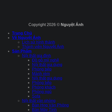
Copyright 2026 ©
Nguyệt Ánh
Trang Chủ
Về Nguyệt Ánh
Lịch sử hình thành
Thành viên Nguyệt Ánh
Sản Phẩm
Nội thất gia đình
Đồ gỗ mỹ nghệ
Nội thất gia dụng
Phòng bếp
Mành rèm
Nội thất gia dụng
Phòng bếp
Phòng khách
Phòng ngủ
Sofa
Nội thất văn phòng
Bàn Họp Văn Phòng
Bàn Máy Tính