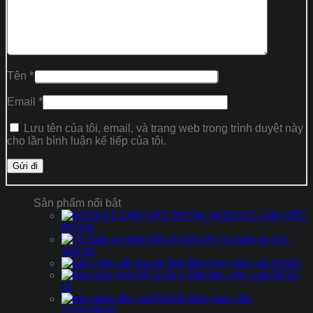
Tên
*
Email
*
Lưu tên của tôi, email, và trang web trong trình duyệt này
cho lần bình luận kế tiếp của tôi.
Sản phẩm nổi bật
MODULE LÀM VIỆC
ROYAL
Tủ quần áo CA-
10A-2K
Bàn họp chân sắt H2412
Bàn làm việc Lufa DF12-
02
Bàn giám đốc
DT2010H35