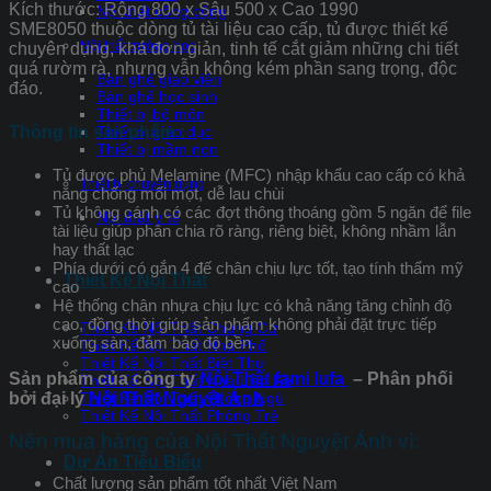
Kích thước: Rộng 800 x Sâu 500 x Cao 1990
Nội thất công cộng
SME8050 thuộc dòng tủ tài liệu cao cấp, tủ được thiết kế
Nội thất trường học
chuyên dụng, khá đơn giản, tinh tế cắt giảm những chi tiết
quá rườm rà, nhưng vẫn không kém phần sang trọng, độc
Bàn ghế giáo viên
đáo.
Bàn ghế học sinh
Thiết bị bộ môn
Thông tin sản phẩm :
Thiết bị giáo dục
Thiết bị mầm non
Tủ được phủ Melamine (MFC) nhập khẩu cao cấp có khả
Thiết bị chuyên dụng
năng chống mối mọt, dễ lau chùi
Tủ không cánh có các đợt thông thoáng gồm 5 ngăn để file
Nội thất y tế
tài liệu giúp phân chia rõ ràng, riêng biệt, không nhầm lẫn
hay thất lạc
Phía dưới có gắn 4 đế chân chịu lực tốt, tạo tính thẩm mỹ
Thiết Kế Nội Thất
cao
Hệ thống chân nhựa chịu lực có khả năng tăng chỉnh độ
cao, đồng thời giúp sản phẩm không phải đặt trực tiếp
Thiết Kế Nội Thất Chung Cư
xuống sàn, đảm bảo độ bền.
Thiết Kế Nội Thất Nhà Phố
Thiết Kế Nội Thất Biệt Thự
Sản phẩm của công ty
Nội Thất fami lufa
– Phân phối
Thiết Kế Nội Thất Nhà Liền Kề
bởi đại lý
Nội Thất Nguyệt Ánh
Thiết Kế Nội Thất Phòng Ngủ
Thiết Kế Nội Thất Phòng Trẻ
Nên mua hàng của Nội Thất Nguyệt Ánh vì:
Dự Án Tiêu Biểu
Chất lượng sản phẩm tốt nhất Việt Nam