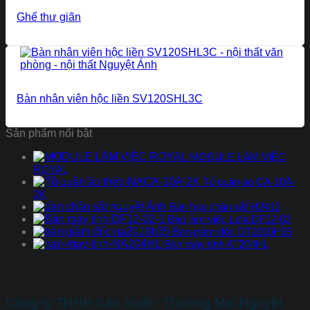
Ghế thư giãn
Bàn nhân viên hộc liền SV120SHL3C
Sản phẩm nổi bật
MODULE LÀM VIỆC
ROYAL
Tủ quần áo CA-10A-
2K
Bàn họp chân sắt H2412
Bàn làm việc Lufa DF12-02
Bàn giám đốc DT2010H35
Bàn máy tính AT204HL
Công ty TNHH Sản Xuất - Thương Mại Nguyệt