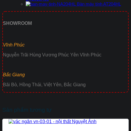
Bàn máy tính AT204HL
SHOWROOM
Vĩnh Phúc
Nguyễn Trãi Hùng Vương Phúc Yên Vĩnh Phúc
Bắc Giang
Bãi Bò, Hồng Thái, Việt Yên, Bắc Giang
Sản phẩm tương tự