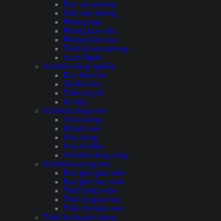
Bàn văn phòng
Ghế văn phòng
Phòng họp
Phòng làm việc
Phòng lãnh đạo
Thiết bị văn phòng
Vách Ngăn
Nội thất công nghiệp
Bàn thao tác
Giá kệ kho
Thiết bị y tế
Xe đẩy
Nội thất công trình
Hội trường
Khách sạn
Nhà hàng
Nhà thi đấu
Nội thất công cộng
Nội thất trường học
Bàn ghế giáo viên
Bàn ghế học sinh
Thiết bị bộ môn
Thiết bị giáo dục
Thiết bị mầm non
Thiết bị chuyên dụng