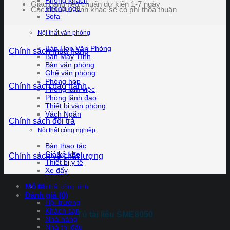
Phòng khách
Giao hàng tiêu chuẩn dự kiến 1-7 ngày
Phòng ngủ
Các khu vực tỉnh khác sẽ có phí thỏa thuận
Sofa
Nội thất văn phòng
Bàn Họp Văn Phòng
Chính sách mua hàng
Bàn Máy Tính
Bàn văn phòng
Ghế văn phòng
Phòng họp
Chính sách bảo hành
Phòng làm việc
Phòng lãnh đạo
Thiết bị văn phòng
Vách Ngăn
Chính sách đổi trả
Nội thất công nghiệp
Bàn thao tác
Giá kệ kho
Chính sách về chất lượng
Thiết bị y tế
Xe đẩy
Mô tả
Nội thất công trình
Đánh giá (0)
Hội trường
Khách sạn
Tủ tài liệu SME8050
Nhà hàng
Nhà thi đấu