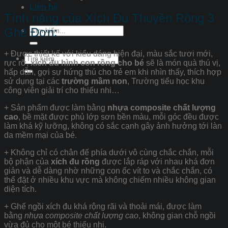
Liên hệ
Tính năng của Xích Đu Thuyền Rồng 3
Tìm
Ghế Đơn:
kiếm:
+ Được thiết kế với kiểu dáng hiện đại, màu sắc tươi mới,
Tìm
rực rỡ,
xích đu hình con rồng cho bé
sẽ là món quà thú vị,
kiếm:
hấp dẫn, gợi sự hứng thú cho trẻ em khi nhìn thấy, thích hợp
sử dụng tại các
trường mầm non
, Trường tiểu học khu
công viên giải trí cho thiếu nhi…
+ Sản phẩm được làm bằng
nhựa composite chất lượng
cao
, bề mặt được phủ lớp sơn bền màu, mỗi góc đều được
làm khá kỹ lưỡng, không có sắc cạnh gây ảnh hưởng tới làn
da mềm mại của bé.
+ Không chỉ có chân đế phía dưới vô cùng chắc chắn, mỗi
bộ phận của
xích đu rồng
được lắp ráp với nhau khá đơn
giản và dễ dàng nhờ những con ốc vít to và chắc chắn, có
thể đặt ở nhiều khu vực mà không chiếm nhiều không gian
diện tích.
+ Ghế ngồi xích đu khá rộng rãi và thoải mái, được làm
bằng
nhựa composite chất lượng cao
, không gian chỗ ngồi
vừa đủ cho một bé thiếu nhi.