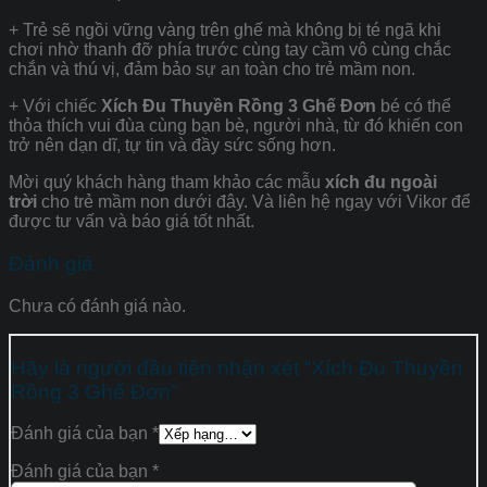
+ Trẻ sẽ ngồi vững vàng trên ghế mà không bị té ngã khi
chơi nhờ thanh đỡ phía trước cùng tay cầm vô cùng chắc
chắn và thú vị, đảm bảo sự an toàn cho trẻ mầm non.
+ Với chiếc
Xích Đu Thuyền Rồng 3 Ghế Đơn
bé có thể
thỏa thích vui đùa cùng bạn bè, người nhà, từ đó khiến con
trở nên dạn dĩ, tự tin và đầy sức sống hơn.
Mời quý khách hàng tham khảo các mẫu
xích đu ngoài
trời
cho trẻ mầm non dưới đây. Và liên hệ ngay với Vikor để
được tư vấn và báo giá tốt nhất.
Đánh giá
Chưa có đánh giá nào.
Hãy là người đầu tiên nhận xét “Xích Đu Thuyền
Rồng 3 Ghế Đơn”
Đánh giá của bạn
*
Đánh giá của bạn
*