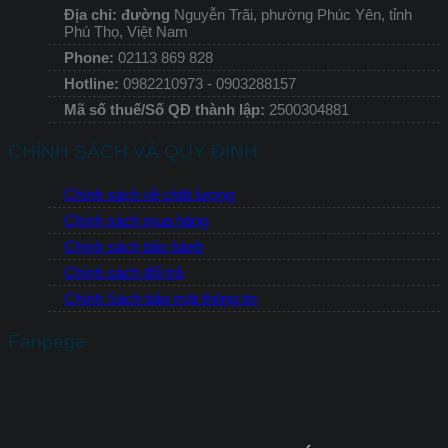
Địa chỉ: đường
Nguyễn Trãi, phường Phúc Yên, tỉnh
Phú Thọ, Việt Nam
Phone:
02113 869 828
Hotline:
0982210973 - 0903288157
Mã số thuế/Số QĐ thành lập:
2500304881
CHÍNH SÁCH VÀ QUY ĐỊNH
Chính sách về chất lượng
Chính sách mua hàng
Chính sách bảo hành
Chính sách đổi trả
Chính Sách bảo mật thông tin
Fanpage