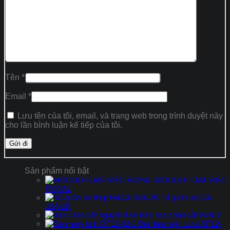
Tên
*
Email
*
Lưu tên của tôi, email, và trang web trong trình duyệt này
cho lần bình luận kế tiếp của tôi.
Sản phẩm nổi bật
MODULE LÀM VIỆC
ROYAL
Tủ quần áo CA-
10A-2K
Bàn họp chân sắt H2412
Bàn làm việc Lufa DF12-