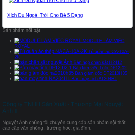
Xích Đu Ngoài Trời Cho Bé 5 Dạng
Sản phẩm nổi bật
MODULE LÀM VIỆC
ROYAL
Tủ quần áo CA-10A-
2K
Bàn họp chân sắt H2412
Bàn làm việc Lufa DF12-02
Bàn giám đốc DT2010H35
Bàn máy tính AT204HL
Công ty TNHH Sản Xuất - Thương Mại Nguyệt
Ánh II
Nguyệt Ánh chúng tôi chuyên cung cấp sản phẩm nội thất
cao cấp văn phòng , trường học, gia đình.