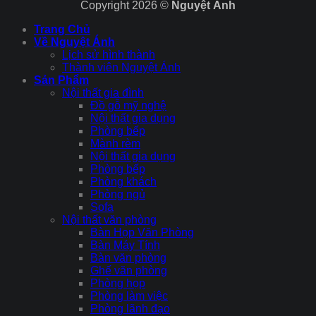
Copyright 2026 ©
Nguyệt Ánh
Trang Chủ
Về Nguyệt Ánh
Lịch sử hình thành
Thành viên Nguyệt Ánh
Sản Phẩm
Nội thất gia đình
Đồ gỗ mỹ nghệ
Nội thất gia dụng
Phòng bếp
Mành rèm
Nội thất gia dụng
Phòng bếp
Phòng khách
Phòng ngủ
Sofa
Nội thất văn phòng
Bàn Họp Văn Phòng
Bàn Máy Tính
Bàn văn phòng
Ghế văn phòng
Phòng họp
Phòng làm việc
Phòng lãnh đạo