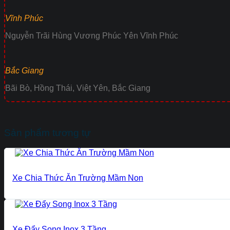
Vĩnh Phúc
Nguyễn Trãi Hùng Vương Phúc Yên Vĩnh Phúc
Bắc Giang
Bãi Bò, Hồng Thái, Việt Yên, Bắc Giang
Sản phẩm tương tự
Xe Chia Thức Ăn Trường Mầm Non
Xe Đẩy Song Inox 3 Tầng