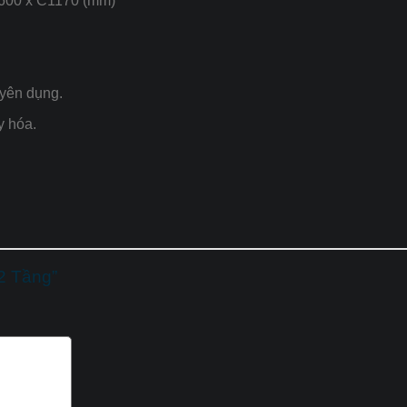
600 x C1170 (mm)
yên dụng.
y hóa.
2 Tầng”