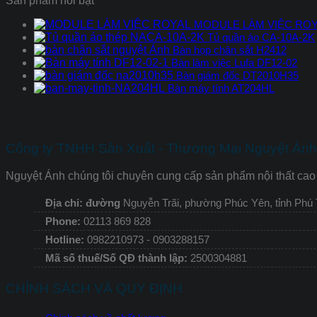
Sản phẩm nổi bật
MODULE LÀM VIỆC RO
Tủ quần áo CA-10A-2K
Bàn họp chân sắt H2412
Bàn làm việc Lufa DF12-02
Bàn giám đốc DT2010H35
Bàn máy tính AT204HL
Công ty TNHH Sản Xuất - Thương Mại Nguyệt Ánh 
Nguyệt Ánh chúng tôi chuyên cung cấp sản phẩm nội thất cao 
Địa chỉ: đường
Nguyễn Trãi, phường Phúc Yên, tỉnh Phú
Phone:
02113 869 828
Hotline:
0982210973 - 0903288157
Mã số thuế/Số QĐ thành lập:
2500304881
CHÍNH SÁCH VÀ QUY ĐỊNH