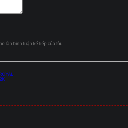
ho lần bình luận kế tiếp của tôi.
 ROYAL
-2K