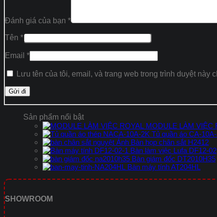
Đánh giá của bạn
*
Tên
*
Email
*
Lưu tên của tôi, email, và trang web trong trình duyệt này c
Sản phẩm nổi bật
MODULE LÀM VIỆC
Tủ quần áo CA-10A
Bàn họp chân sắt H2412
Bàn làm việc Lufa DF12-02
Bàn giám đốc DT2010H35
Bàn máy tính AT204HL
SHOWROOM