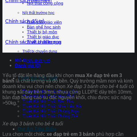
Chính sách bảo hành
Nội thất công cộng
Nội thất trường học
Chính sách đổi trả
Bàn ghế giáo viên
Bàn ghế học sinh
Thiết bị bộ môn
Thiết bị giáo dục
Thiết bị mầm non
Chính sách về chất lượng
Thiết bị chuyên dụng
Mô tả
Nội thất y tế
Đánh giá (0)
Yếu tố đặt lên hàng đầu khi chọn
mua Xe đạp trẻ em 3
Thiết Kế Nội Thất
bánh
là chất lượng và độ bền. Quý trường mầm non và kinh
doanh khu vui chơi nên chọn
Xe đạp 3 bánh cho bé 4 tuổi
có
Thiết Kế Nội Thất Chung Cư
khung sắt dày trên 3mm, nhựa cứng LLDPE dày trên 10mm,
Thiết Kế Nội Thất Nhà Phố
bàn đạp bằng cao su đặc nguyên khối, chịu được sức nặng
Thiết Kế Nội Thất Biệt Thự
>50kg.
Thiết Kế Nội Thất Nhà Liền Kề
Thiết Kế Nội Thất Phòng Ngủ
Thiết Kế Nội Thất Phòng Trẻ
Xe đạp 3 bánh cho bé 4 tuổi
Dự Án Tiêu Biểu
Lựa chọn một chiếc
xe đạp trẻ em 3 bánh
phù hợp cần