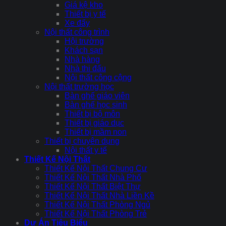
Giá kệ kho
Thiết bị y tế
Xe đẩy
Nội thất công trình
Hội trường
Khách sạn
Nhà hàng
Nhà thi đấu
Nội thất công cộng
Nội thất trường học
Bàn ghế giáo viên
Bàn ghế học sinh
Thiết bị bộ môn
Thiết bị giáo dục
Thiết bị mầm non
Thiết bị chuyên dụng
Nội thất y tế
Thiết Kế Nội Thất
Thiết Kế Nội Thất Chung Cư
Thiết Kế Nội Thất Nhà Phố
Thiết Kế Nội Thất Biệt Thự
Thiết Kế Nội Thất Nhà Liền Kề
Thiết Kế Nội Thất Phòng Ngủ
Thiết Kế Nội Thất Phòng Trẻ
Dự Án Tiêu Biểu