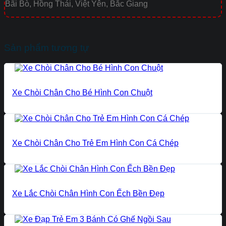
Bãi Bò, Hồng Thái, Việt Yên, Bắc Giang
Sản phẩm tương tự
Xe Chòi Chân Cho Bé Hình Con Chuột
Xe Chòi Chân Cho Trẻ Em Hình Con Cá Chép
Xe Lắc Chòi Chân Hình Con Ếch Bền Đẹp