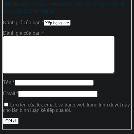
Hãy là người đầu tiên nhận xét “Xe Đạp 3 Bánh
Cho Bé 2 Chỗ Ngồi”
Đánh giá của bạn
*
Đánh giá của bạn
*
Tên
*
Email
*
Lưu tên của tôi, email, và trang web trong trình duyệt này
cho lần bình luận kế tiếp của tôi.