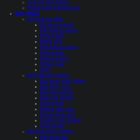
Lịch sử hình thành
Thành viên Nguyệt Ánh
Sản Phẩm
Nội thất gia đình
Đồ gỗ mỹ nghệ
Nội thất gia dụng
Phòng bếp
Mành rèm
Nội thất gia dụng
Phòng bếp
Phòng khách
Phòng ngủ
Sofa
Nội thất văn phòng
Bàn Họp Văn Phòng
Bàn Máy Tính
Bàn văn phòng
Ghế văn phòng
Phòng họp
Phòng làm việc
Phòng lãnh đạo
Thiết bị văn phòng
Vách Ngăn
Nội thất công nghiệp
Bàn thao tác