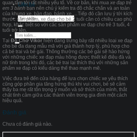
quan tâm tới rất nhiều yếu tố. Về cơ bản, khi
mua xe đạp trẻ
Liên hệ
em 3 bánh
bạn nên chú ý kiểm tra độ chắc chắn và an toàn
của khung xe, bàn đạp, bánh xe,…Tiếp đó cần lưu ý tới kích
Tìm
thước sản phẩm, xe đạp cho bé 2 tuổi cần có chiều cao phù
kiếm:
hợp, khác biệt so với các sản phẩm xe đạp cho trẻ 3 tuổi, 4
tuổi trở lên.
Tìm
kiếm:
Tại
Đồ Chơ Vikor
hiện đang trưng bày rất nhiều loại xe đạp
cho bé đa dạng mẫu mã với giá thành hợp lý, phù hợp cho
cả bé trai và bé gái. Thông thường các bé gái sẽ hào hứng
với những chiếc xe đạp màu hồng được thiết kế điệu đà và
nữ tính trong khi đó, các bé trai lại thích thú với những sản
phẩm xe đạp có kiểu dáng thể thao mạnh mẽ.
Việc đưa trẻ đến cửa hàng để lựa chọn chiếc xe yêu thích
cũng góp phần gia tăng hứng thú khi vui chơi, bé sẽ cảm
thấy ba mẹ rất tôn trọng ý muốn và sở thích của mình, thắt
chặt tình cảm giữa các thành viên trong gia đình một cách
hiệu quả.
Đánh giá
Chưa có đánh giá nào.