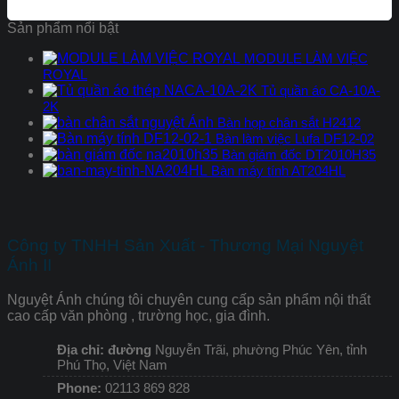
Sản phẩm nổi bật
MODULE LÀM VIỆC
ROYAL
Tủ quần áo CA-10A-
2K
Bàn họp chân sắt H2412
Bàn làm việc Lufa DF12-02
Bàn giám đốc DT2010H35
Bàn máy tính AT204HL
Công ty TNHH Sản Xuất - Thương Mại Nguyệt
Ánh II
Nguyệt Ánh chúng tôi chuyên cung cấp sản phẩm nội thất
cao cấp văn phòng , trường học, gia đình.
Địa chỉ: đường
Nguyễn Trãi, phường Phúc Yên, tỉnh
Phú Thọ, Việt Nam
Phone:
02113 869 828