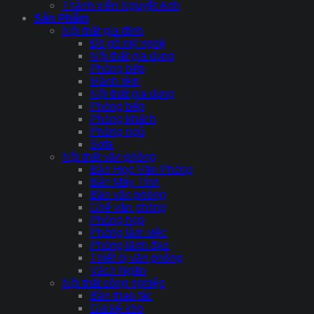
Thành viên Nguyệt Ánh
Sản Phẩm
Nội thất gia đình
Đồ gỗ mỹ nghệ
Nội thất gia dụng
Phòng bếp
Mành rèm
Nội thất gia dụng
Phòng bếp
Phòng khách
Phòng ngủ
Sofa
Nội thất văn phòng
Bàn Họp Văn Phòng
Bàn Máy Tính
Bàn văn phòng
Ghế văn phòng
Phòng họp
Phòng làm việc
Phòng lãnh đạo
Thiết bị văn phòng
Vách Ngăn
Nội thất công nghiệp
Bàn thao tác
Giá kệ kho