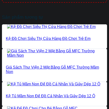
Sản phẩm tương tự
Kệ Đồ Chơi Siêu Thị Cửa Hàng Đồ Chơi Trẻ Em
Giá Sách Thư Viện 2 Mặt Bằng Gỗ MFC Trường Mầm
Non
Kệ Tủ Mầm Non Để Đồ Cá Nhân Và Giày Dép 12 Ô