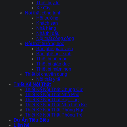
Thiết bị y tế
Xe đẩy
Nội thất công trình
Hội trường
Khách sạn
Nhà hàng
Nhà thi đấu
Nội thất công cộng
Nội thất trường học
Bàn ghế giáo viên
Bàn ghế học sinh
Thiết bị bộ môn
Thiết bị giáo dục
Thiết bị mầm non
Thiết bị chuyên dụng
Nội thất y tế
Thiết Kế Nội Thất
Thiết Kế Nội Thất Chung Cư
Thiết Kế Nội Thất Nhà Phố
Thiết Kế Nội Thất Biệt Thự
Thiết Kế Nội Thất Nhà Liền Kề
Thiết Kế Nội Thất Phòng Ngủ
Thiết Kế Nội Thất Phòng Trẻ
Dự Án Tiêu Biểu
Liên hệ