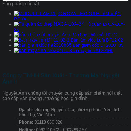
Sản phẩm nổi bật
MODULE LÀM VIỆC
ROYAL
Tủ quần áo CA-10A-
2K
Bàn họp chân sắt H2412
Bàn làm việc Lufa DF12-02
Bàn giám đốc DT2010H35
Bàn máy tính AT204HL
Công ty TNHH Sản Xuất - Thương Mại Nguyệt
Ánh II
Nguyệt Ánh chúng tôi chuyên cung cấp sản phẩm nội thất
cao cấp văn phòng , trường học, gia đình.
Địa chỉ: đường
Nguyễn Trãi, phường Phúc Yên, tỉnh
Phú Thọ, Việt Nam
Phone:
02113 869 828
Hotline:
0982210973 - 0903288157