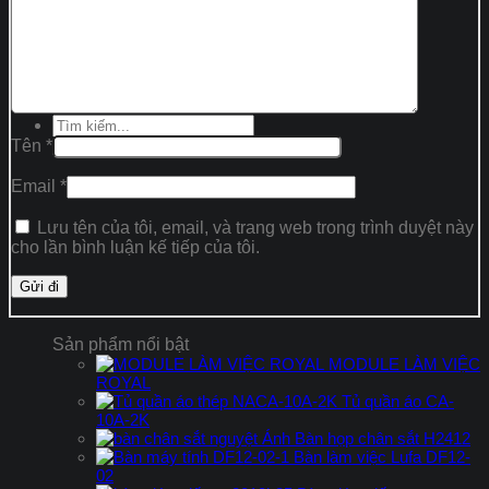
Liên hệ
Tìm
kiếm:
Tìm
kiếm:
Tên
*
Email
*
Lưu tên của tôi, email, và trang web trong trình duyệt này
cho lần bình luận kế tiếp của tôi.
Sản phẩm nổi bật
MODULE LÀM VIỆC
ROYAL
Tủ quần áo CA-
10A-2K
Bàn họp chân sắt H2412
Bàn làm việc Lufa DF12-
02