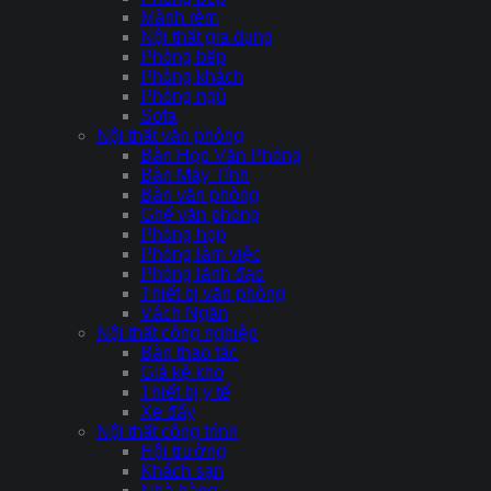
Mành rèm
Nội thất gia dụng
Phòng bếp
Phòng khách
Phòng ngủ
Sofa
Nội thất văn phòng
Bàn Họp Văn Phòng
Bàn Máy Tính
Bàn văn phòng
Ghế văn phòng
Phòng họp
Phòng làm việc
Phòng lãnh đạo
Thiết bị văn phòng
Vách Ngăn
Nội thất công nghiệp
Bàn thao tác
Giá kệ kho
Thiết bị y tế
Xe đẩy
Nội thất công trình
Hội trường
Khách sạn
Nhà hàng