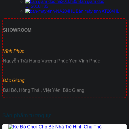
Bàn giám đốc
DT2010H35
Bàn máy tính AT204HL
SHOWROOM
Vĩnh Phúc
Nguyễn Trãi Hùng Vương Phúc Yên Vĩnh Phúc
Bắc Giang
Bãi Bò, Hồng Thái, Việt Yên, Bắc Giang
Sản phẩm tương tự