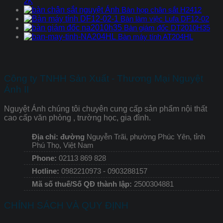
2K
Bàn họp chân sắt H2412
Bàn làm việc Lufa DF12-02
Bàn giám đốc DT2010H35
Bàn máy tính AT204HL
Công ty TNHH Sản Xuất - Thương Mại Nguyệt
Ánh II
Nguyệt Ánh chúng tôi chuyên cung cấp sản phẩm nội thất
cao cấp văn phòng , trường học, gia đình.
Địa chỉ: đường
Nguyễn Trãi, phường Phúc Yên, tỉnh
Phú Thọ, Việt Nam
Phone:
02113 869 828
Hotline:
0982210973 - 0903288157
Mã số thuế/Số QĐ thành lập:
2500304881
CHÍNH SÁCH VÀ QUY ĐỊNH