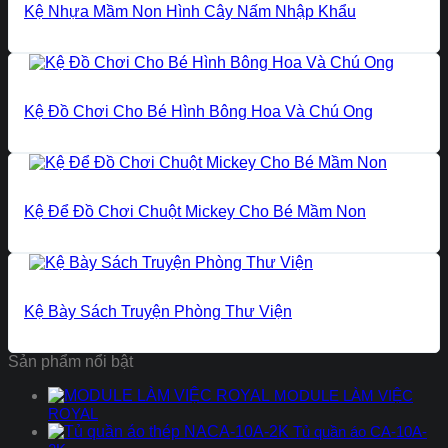
Kệ Nhựa Mầm Non Hình Cây Nấm Nhập Khẩu
Kệ Đồ Chơi Cho Bé Hình Bông Hoa Và Chú Ong
Kệ Để Đồ Chơi Chuột Mickey Cho Bé Mầm Non
Kệ Bày Sách Truyện Phòng Thư Viện
Sản phẩm nổi bật
MODULE LÀM VIỆC
ROYAL
Tủ quần áo CA-10A-