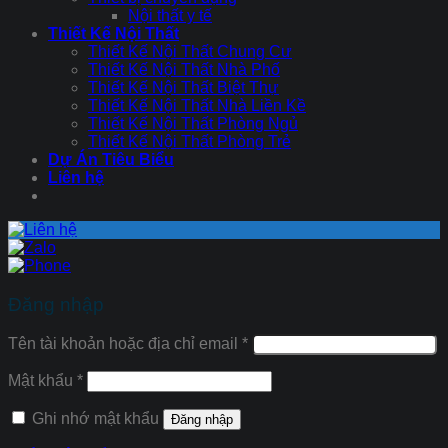
Nội thất y tế
Thiết Kế Nội Thất
Thiết Kế Nội Thất Chung Cư
Thiết Kế Nội Thất Nhà Phố
Thiết Kế Nội Thất Biệt Thự
Thiết Kế Nội Thất Nhà Liền Kề
Thiết Kế Nội Thất Phòng Ngủ
Thiết Kế Nội Thất Phòng Trẻ
Dự Án Tiêu Biểu
Liên hệ
Đăng nhập
Tên tài khoản hoặc địa chỉ email
*
Mật khẩu
*
Ghi nhớ mật khẩu
Đăng nhập