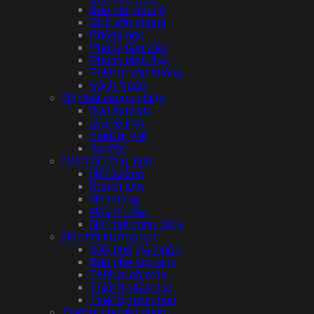
Bàn văn phòng
Ghế văn phòng
Phòng họp
Phòng làm việc
Phòng lãnh đạo
Thiết bị văn phòng
Vách Ngăn
Nội thất công nghiệp
Bàn thao tác
Giá kệ kho
Thiết bị y tế
Xe đẩy
Nội thất công trình
Hội trường
Khách sạn
Nhà hàng
Nhà thi đấu
Nội thất công cộng
Nội thất trường học
Bàn ghế giáo viên
Bàn ghế học sinh
Thiết bị bộ môn
Thiết bị giáo dục
Thiết bị mầm non
Thiết bị chuyên dụng