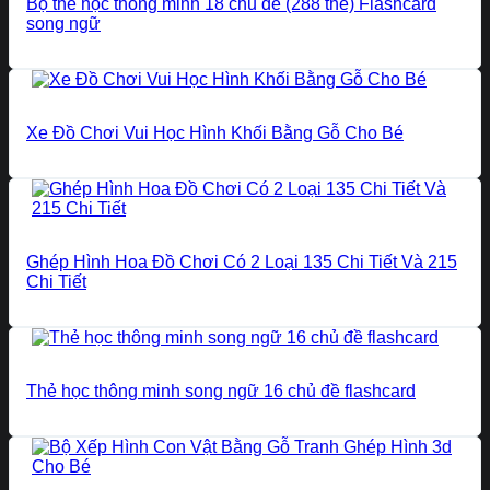
Bộ thẻ học thông minh 18 chủ đề (288 thẻ) Flashcard
song ngữ
Xe Đồ Chơi Vui Học Hình Khối Bằng Gỗ Cho Bé
Ghép Hình Hoa Đồ Chơi Có 2 Loại 135 Chi Tiết Và 215
Chi Tiết
Thẻ học thông minh song ngữ 16 chủ đề flashcard