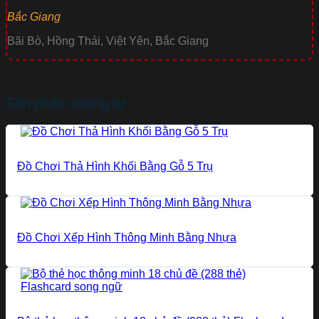
Bắc Giang
Bãi Bò, Hồng Thái, Việt Yên, Bắc Giang
Sản phẩm tương tự
Đồ Chơi Thả Hình Khối Bằng Gỗ 5 Trụ
Đồ Chơi Xếp Hình Thông Minh Bằng Nhựa