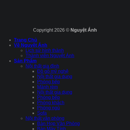
Copyright 2026 ©
Nguyệt Ánh
Trang Chủ
Về Nguyệt Ánh
Lịch sử hình thành
Thành viên Nguyệt Ánh
Sản Phẩm
Nội thất gia đình
Đồ gỗ mỹ nghệ
Nội thất gia dụng
Phòng bếp
Mành rèm
Nội thất gia dụng
Phòng bếp
Phòng khách
Phòng ngủ
Sofa
Nội thất văn phòng
Bàn Họp Văn Phòng
Bàn Máy Tính