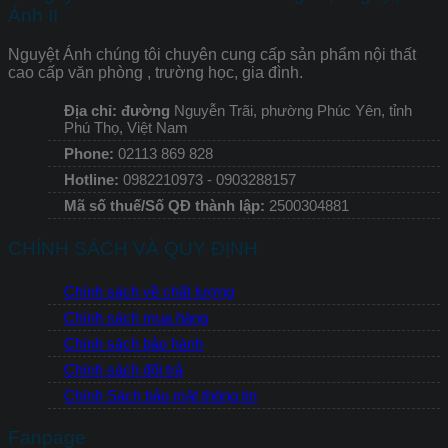
Ánh II
Nguyệt Ánh chúng tôi chuyên cung cấp sản phẩm nội thất
cao cấp văn phòng , trường học, gia đình.
Địa chỉ: đường
Nguyễn Trãi, phường Phúc Yên, tỉnh
Phú Thọ, Việt Nam
Phone:
02113 869 828
Hotline:
0982210973 - 0903288157
Mã số thuế/Số QĐ thành lập:
2500304881
CHÍNH SÁCH VÀ QUY ĐỊNH
Chính sách về chất lượng
Chính sách mua hàng
Chính sách bảo hành
Chính sách đổi trả
Chính Sách bảo mật thông tin
Fanpage