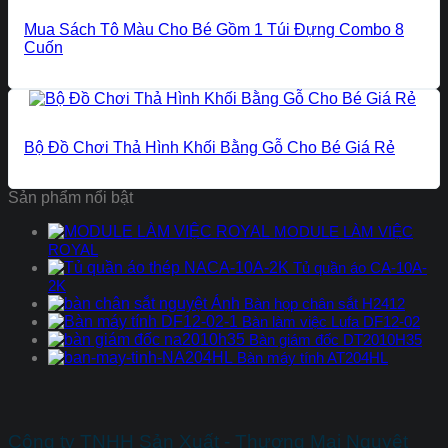
Mua Sách Tô Màu Cho Bé Gồm 1 Túi Đựng Combo 8
Cuốn
Bộ Đồ Chơi Thả Hình Khối Bằng Gỗ Cho Bé Giá Rẻ
Sản phẩm nổi bật
MODULE LÀM VIỆC
ROYAL
Tủ quần áo CA-10A-
2K
Bàn họp chân sắt H2412
Bàn làm việc Lufa DF12-02
Bàn giám đốc DT2010H35
Bàn máy tính AT204HL
Công ty TNHH Sản Xuất - Thương Mại Nguyệt