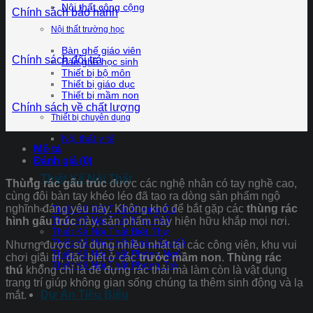
Nội thất công cộng
Chính sách bảo hành
Nội thất trường học
Bàn ghế giáo viên
Chính sách đổi trả
Bàn ghế học sinh
Thiết bị bộ môn
Thiết bị giáo dục
Thiết bị mầm non
Chính sách về chất lượng
Thiết bị chuyên dụng
Nội thất y tế
Mô tả
Đánh giá (0)
Thiết Kế Nội Thất
Thùng rác gấu trúc
được các nghệ nhân có tay nghề cao,
cùng đôi bàn tay khéo léo đã tạo ra dòng sản phẩm ngộ
nghĩnh đáng yêu này. Không khó để bắt gặp các
thùng rác
Thiết Kế Nội Thất Chung Cư
Thiết Kế Nội Thất Nhà Phố
hình gấu trúc
này, sản phẩm này hiện hữu khắp mọi nơi.
Thiết Kế Nội Thất Biệt Thự
Thiết Kế Nội Thất Nhà Liền Kề
Nhưng được sử dụng nhiều nhất tại các công viên, khu vui
Thiết Kế Nội Thất Phòng Ngủ
chơi giải trí, đặc biết ở các
trước mầm non
.
Thùng rác
Thiết Kế Nội Thất Phòng Trẻ
thú
không chỉ là để đựng rác thải mà làm còn là vật dụng
trang trí giúp không gian sống chúng ta thêm sinh động và lạ
Dự Án Tiêu Biểu
mắt.