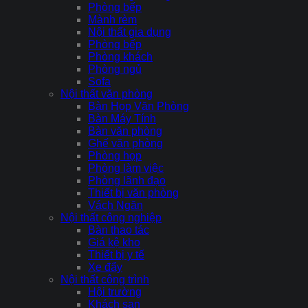
Phòng bếp
Mành rèm
Nội thất gia dụng
Phòng bếp
Phòng khách
Phòng ngủ
Sofa
Nội thất văn phòng
Bàn Họp Văn Phòng
Bàn Máy Tính
Bàn văn phòng
Ghế văn phòng
Phòng họp
Phòng làm việc
Phòng lãnh đạo
Thiết bị văn phòng
Vách Ngăn
Nội thất công nghiệp
Bàn thao tác
Giá kệ kho
Thiết bị y tế
Xe đẩy
Nội thất công trình
Hội trường
Khách sạn