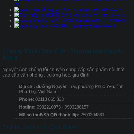
2K
Bàn họp chân sắt H2412
Bàn làm việc Lufa DF12-02
Bàn giám đốc DT2010H35
Bàn máy tính AT204HL
Công ty TNHH Sản Xuất - Thương Mại Nguyệt
Ánh II
Nguyệt Ánh chúng tôi chuyên cung cấp sản phẩm nội thất
cao cấp văn phòng , trường học, gia đình.
Địa chỉ: đường
Nguyễn Trãi, phường Phúc Yên, tỉnh
Phú Thọ, Việt Nam
Phone:
02113 869 828
Hotline:
0982210973 - 0903288157
Mã số thuế/Số QĐ thành lập:
2500304881
CHÍNH SÁCH VÀ QUY ĐỊNH