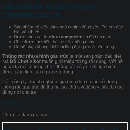
Đặc điểm nổi bật của thùng rác
composite gấu trúc
Sản phẩm có kiểu dáng ngộ nghĩnh đáng yêu. Trẻ em đặc
biệt yêu thích
Được sản xuất từ
nhựa composite
có độ bền cao
Chịu được thời tiết khác nhiệt, chống cháy.
Có bộ phận khung lót túi ni lông đựng rác ở bên trong.
Thùng rác nhựa hình gấu trúc
là một sản phẩm đặc biệt
mà
Đồ Chơi Vikor
muốn giới thiệu tới người dùng. Với bề
ngoài lạ mắt, những chiếc thùng rác này dễ dàng chiếm
được cảm tình của người sử dụng.
Các công ty, doanh nghiệp, gia đình đều có thể sử dụng
thùng rác gấu trúc để thu hút sự chú ý và tăng ý thức bỏ rác
đúng nơi cho trẻ
Đánh giá
Chưa có đánh giá nào.