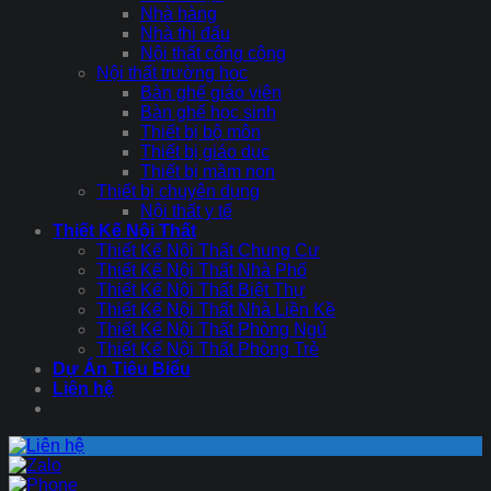
Nhà hàng
Nhà thi đấu
Nội thất công cộng
Nội thất trường học
Bàn ghế giáo viên
Bàn ghế học sinh
Thiết bị bộ môn
Thiết bị giáo dục
Thiết bị mầm non
Thiết bị chuyên dụng
Nội thất y tế
Thiết Kế Nội Thất
Thiết Kế Nội Thất Chung Cư
Thiết Kế Nội Thất Nhà Phố
Thiết Kế Nội Thất Biệt Thự
Thiết Kế Nội Thất Nhà Liền Kề
Thiết Kế Nội Thất Phòng Ngủ
Thiết Kế Nội Thất Phòng Trẻ
Dự Án Tiêu Biểu
Liên hệ