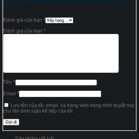
Hãy là người đầu tiên nhận xét “Thùng Rác Gấu
Trúc”
Đánh giá của bạn
*
Đánh giá của bạn
*
Tên
*
Email
*
Lưu tên của tôi, email, và trang web trong trình duyệt này
cho lần bình luận kế tiếp của tôi.
Sản phẩm nổi bật