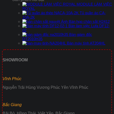
MODULE LÀM VIỆC
ROYAL
Tủ quần áo CA-
10A-2K
Bàn họp chân sắt H2412
Bàn làm việc Lufa DF12-
02
Bàn giám đốc
DT2010H35
Bàn máy tính AT204HL
SHOWROOM
Vĩnh Phúc
Nguyễn Trãi Hùng Vương Phúc Yên Vĩnh Phúc
Bắc Giang
Bãi Bò, Hồng Thái, Việt Yên, Bắc Giang