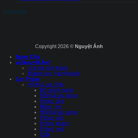
Fanpage
Copyright 2026 ©
Nguyệt Ánh
Trang Chủ
Về Nguyệt Ánh
Lịch sử hình thành
Thành viên Nguyệt Ánh
Sản Phẩm
Nội thất gia đình
Đồ gỗ mỹ nghệ
Nội thất gia dụng
Phòng bếp
Mành rèm
Nội thất gia dụng
Phòng bếp
Phòng khách
Phòng ngủ
Sofa