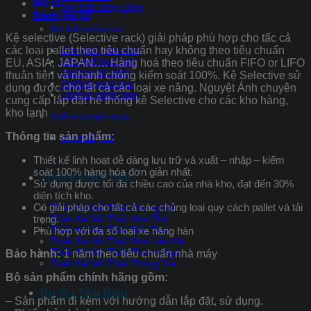
Mô tả
Nội thất công cộng
Đánh giá (2)
Nội thất trường học
Kệ selective (Selective rack) giải pháp phù hợp cho tấc cả
các loại pallet theo tiêu chuẩn hay không theo tiêu chuẩn
Bàn ghế giáo viên
Bàn ghế học sinh
EU, ASIA, JAPAN…. Hàng hoá theo tiêu chuẩn FIFO or LIFO
Thiết bị bộ môn
thuận tiện và nhanh chóng kiểm soát 100%. Kệ Selective sử
Thiết bị giáo dục
dụng được cho tất cả các loại xe nâng. Nguyệt Ánh chuyên
Thiết bị mầm non
cung cấp lắp đặt hệ thống kệ Selective cho các kho hàng,
kho lạnh
Thiết bị chuyên dụng
Thông tin sản phẩm:
Nội thất y tế
Thiết kế linh hoạt dễ dàng lưu trữ và xuất – nhập – kiểm
soát 100% hàng hóa đơn giản nhất.
Thiết Kế Nội Thất
Sử dụng được tối đa chiều cao của nhà kho, đạt đến 30%
diện tích kho.
Có giải pháp cho tất cả các chủng loại quy cách pallet và tải
Thiết Kế Nội Thất Chung Cư
trọng.
Thiết Kế Nội Thất Nhà Phố
Thiết Kế Nội Thất Biệt Thự
Phù hợp với đa số loại xe nâng hàn
Thiết Kế Nội Thất Nhà Liền Kề
Thiết Kế Nội Thất Phòng Ngủ
Bảo hành:
1 năm theo tiêu chuẩn nhà máy
Thiết Kế Nội Thất Phòng Trẻ
Bộ sản phẩm chính hãng gồm:
Dự Án Tiêu Biểu
– Sản phẩm đi kèm với hướng dẫn lắp đặt, sử dụng.