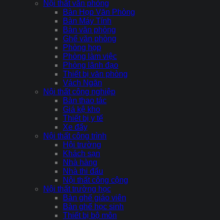
Nội thất văn phòng
Bàn Họp Văn Phòng
Bàn Máy Tính
Bàn văn phòng
Ghế văn phòng
Phòng họp
Phòng làm việc
Phòng lãnh đạo
Thiết bị văn phòng
Vách Ngăn
Nội thất công nghiệp
Bàn thao tác
Giá kệ kho
Thiết bị y tế
Xe đẩy
Nội thất công trình
Hội trường
Khách sạn
Nhà hàng
Nhà thi đấu
Nội thất công cộng
Nội thất trường học
Bàn ghế giáo viên
Bàn ghế học sinh
Thiết bị bộ môn