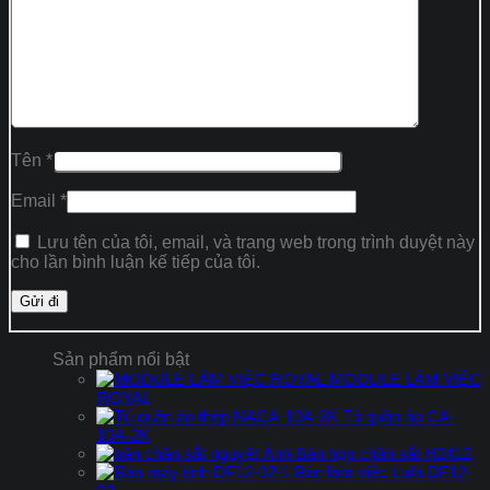
Tên
*
Email
*
Lưu tên của tôi, email, và trang web trong trình duyệt này
cho lần bình luận kế tiếp của tôi.
Sản phẩm nổi bật
MODULE LÀM VIỆC
ROYAL
Tủ quần áo CA-
10A-2K
Bàn họp chân sắt H2412
Bàn làm việc Lufa DF12-