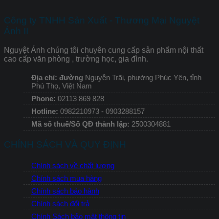
Công ty TNHH Sản Xuất - Thương Mại Nguyệt
Ánh II
Nguyệt Ánh chúng tôi chuyên cung cấp sản phẩm nội thất
cao cấp văn phòng , trường học, gia đình.
Địa chỉ: đường
Nguyễn Trãi, phường Phúc Yên, tỉnh
Phú Thọ, Việt Nam
Phone:
02113 869 828
Hotline:
0982210973 - 0903288157
Mã số thuế/Số QĐ thành lập:
2500304881
CHÍNH SÁCH VÀ QUY ĐỊNH
Chính sách về chất lượng
Chính sách mua hàng
Chính sách bảo hành
Chính sách đổi trả
Chính Sách bảo mật thông tin