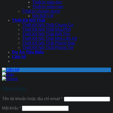
Thiết bị giáo dục
Thiết bị mầm non
Thiết bị chuyên dụng
Nội thất y tế
Thiết Kế Nội Thất
Thiết Kế Nội Thất Chung Cư
Thiết Kế Nội Thất Nhà Phố
Thiết Kế Nội Thất Biệt Thự
Thiết Kế Nội Thất Nhà Liền Kề
Thiết Kế Nội Thất Phòng Ngủ
Thiết Kế Nội Thất Phòng Trẻ
Dự Án Tiêu Biểu
Liên hệ
Đăng nhập
Tên tài khoản hoặc địa chỉ email
*
Mật khẩu
*