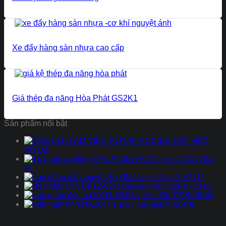
Xe đẩy hàng sàn nhựa cao cấp
Giá thép đa năng Hòa Phát GS2K1
Sản phẩm nổi bật
MODULE LÀM VIỆC
ROYAL
Tủ quần áo CA-10A-
2K
Bàn họp chân sắt H2412
Bàn làm việc Lufa DF12-02
Bàn giám đốc DT2010H35
Bàn máy tính AT204HL