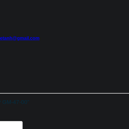
yetanh@gmail.com
P GM-47-00”