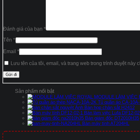
Đánh giá của bạn
*
Tên
*
Email
*
Lưu tên của tôi, email, và trang web trong trình duyệt này c
Sản phẩm nổi bật
MODULE LÀM VIỆC
Tủ quần áo CA-10A
Bàn họp chân sắt H2412
Bàn làm việc Lufa DF12-02
Bàn giám đốc DT2010H35
Bàn máy tính AT204HL