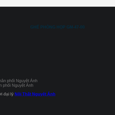
GHẾ PHÒNG HỌP GM-47-00
n phối Nguyệt Ánh
i đại lý
Nội Thất Nguyệt Ánh