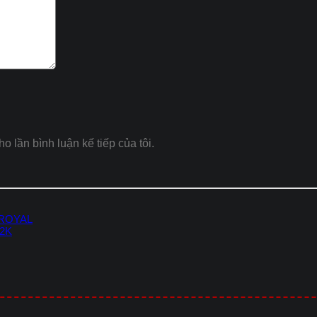
ho lần bình luận kế tiếp của tôi.
 ROYAL
-2K