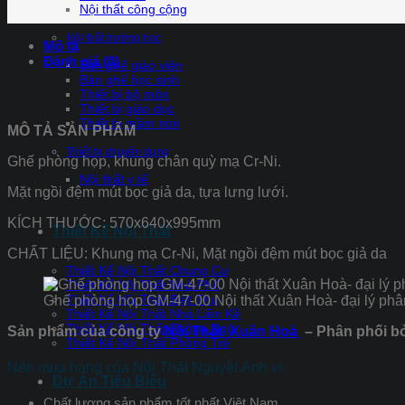
Nội thất công cộng
Nội thất trường học
Mô tả
Đánh giá (0)
Bàn ghế giáo viên
Bàn ghế học sinh
Thiết bị bộ môn
Thiết bị giáo dục
Thiết bị mầm non
MÔ TẢ SẢN PHẨM
Thiết bị chuyên dụng
Ghế phòng họp, khung chân quỳ mạ Cr-Ni.
Nội thất y tế
Mặt ngồi đệm mút bọc giả da, tựa lưng lưới.
KÍCH THƯỚC:
570x640x995mm
Thiết Kế Nội Thất
CHẤT LIỆU:
Khung mạ Cr-Ni, Mặt ngồi đệm mút bọc giả da
Thiết Kế Nội Thất Chung Cư
Thiết Kế Nội Thất Nhà Phố
Thiết Kế Nội Thất Biệt Thự
Ghế phòng họp GM-47-00 Nội thất Xuân Hoà- đại lý phâ
Thiết Kế Nội Thất Nhà Liền Kề
Thiết Kế Nội Thất Phòng Ngủ
Sản phẩm của công ty
Nội Thất Xuân Hoà
– Phân phối bở
Thiết Kế Nội Thất Phòng Trẻ
Nên mua hàng của Nội Thất Nguyệt Ánh vì:
Dự Án Tiêu Biểu
Chất lượng sản phẩm tốt nhất Việt Nam