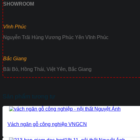
SHOWROOM
Vĩnh Phúc
Nguyễn Trãi Hùng Vương Phúc Yên Vĩnh Phúc
Bắc Giang
Bãi Bò, Hồng Thái, Việt Yên, Bắc Giang
Sản phẩm tương tự
Vách ngăn gỗ công nghiệp VNGCN