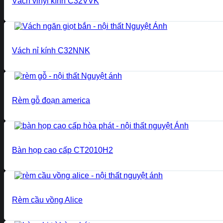
Vách vinyl kính C32VVK
Vách nỉ kính C32NNK
Rèm gỗ đoạn america
Bàn họp cao cấp CT2010H2
Rèm cầu vồng Alice