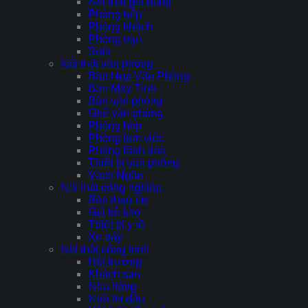
Nội thất gia dụng
Phòng bếp
Phòng khách
Phòng ngủ
Sofa
Nội thất văn phòng
Bàn Họp Văn Phòng
Bàn Máy Tính
Bàn văn phòng
Ghế văn phòng
Phòng họp
Phòng làm việc
Phòng lãnh đạo
Thiết bị văn phòng
Vách Ngăn
Nội thất công nghiệp
Bàn thao tác
Giá kệ kho
Thiết bị y tế
Xe đẩy
Nội thất công trình
Hội trường
Khách sạn
Nhà hàng
Nhà thi đấu