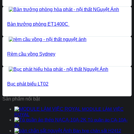
Bàn trưởng phòng ET1400C
Rèm cầu vồng Sydney
Bục phát biểu LT02
Sản phẩm nổi bật
MODULE LÀM VIỆC
ROYAL
Tủ quần áo CA-10A-
2K
Bàn họp chân sắt H2412