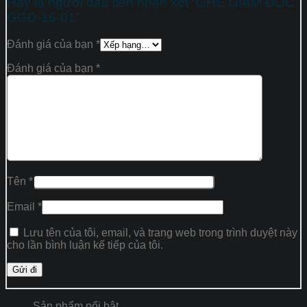
Hãy là người đầu tiên nhận xét “GHẾ GIÁM ĐỐC
GGD-16-01”
Đánh giá của bạn
*
Đánh giá của bạn
*
Tên
*
Email
*
Lưu tên của tôi, email, và trang web trong trình duyệt này
cho lần bình luận kế tiếp của tôi.
Sản phẩm nổi bật