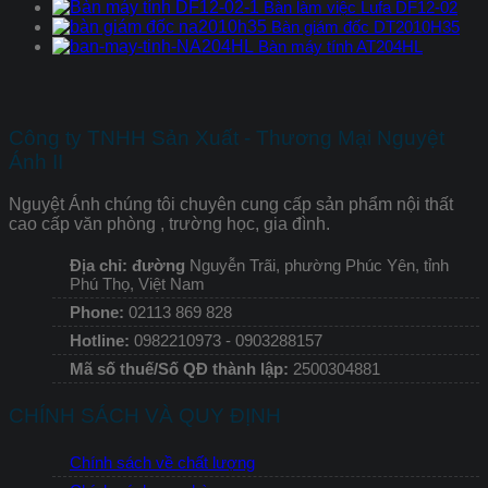
Bàn làm việc Lufa DF12-02
Bàn giám đốc DT2010H35
Bàn máy tính AT204HL
Công ty TNHH Sản Xuất - Thương Mại Nguyệt
Ánh II
Nguyệt Ánh chúng tôi chuyên cung cấp sản phẩm nội thất
cao cấp văn phòng , trường học, gia đình.
Địa chỉ: đường
Nguyễn Trãi, phường Phúc Yên, tỉnh
Phú Thọ, Việt Nam
Phone:
02113 869 828
Hotline:
0982210973 - 0903288157
Mã số thuế/Số QĐ thành lập:
2500304881
CHÍNH SÁCH VÀ QUY ĐỊNH
Chính sách về chất lượng