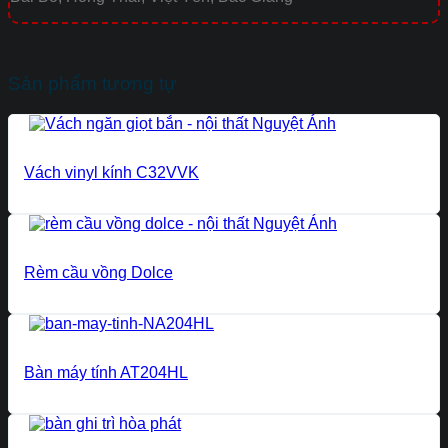
Sản phẩm tương tự
Vách vinyl kính C32VVK
Rèm cầu vồng Dolce
Bàn máy tính AT204HL