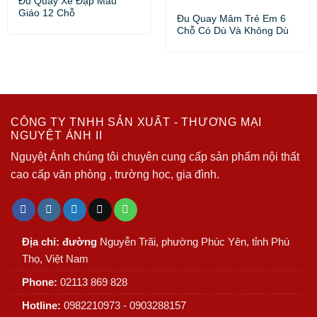
Đu Quay Xe Đạp Mẫu
Giáo 12 Chỗ
Đu Quay Mâm Trẻ Em 6
Chỗ Có Dù Và Không Dù
CÔNG TY TNHH SẢN XUẤT - THƯƠNG MẠI
NGUYỆT ÁNH II
Nguyệt Ánh chúng tôi chuyên cung cấp sản phẩm nội thất
cao cấp văn phòng , trường học, gia đình.
Địa chỉ: đường
Nguyễn Trãi, phường Phúc Yên, tỉnh Phú
Thọ, Việt Nam
Phone:
02113 869 828
Hotline:
0982210973 - 0903288157