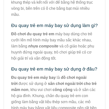
khung thép và kết nối với đế bằng hệ thống trục
vòng bi, bên trên có ô che bằng bạt múi nhiều
mầu.
Đu quay trẻ em máy bay sử dụng làm gì?
Đồ chơi đu quay trẻ em
máy bay dùng cho trẻ
cưỡi lên mô hình máy bay mầu sắc khác nhau,
làm bằng
nhựa composite
và cô giáo hoặc phụ
huynh đứng ngoài quay, trò chơi giúp trẻ có cơ
hội giải trí và vận động tốt.
Đu quay trẻ em máy bay sử dụng ở đâu?
Đu quay trẻ em máy bay
là
đồ chơi ngoài
trời
được sử dụng ở
sân chơi ngoài trời cho trẻ
mầm non
, khu vui chơi
công cộng
và ở sân các
hộ gia đình. Khung, chân đu quay trẻ em con
giống làm bằng vật liệu thép sơn mầu, các mô
hình máy bay bằng vật liệu composite nên rất bền