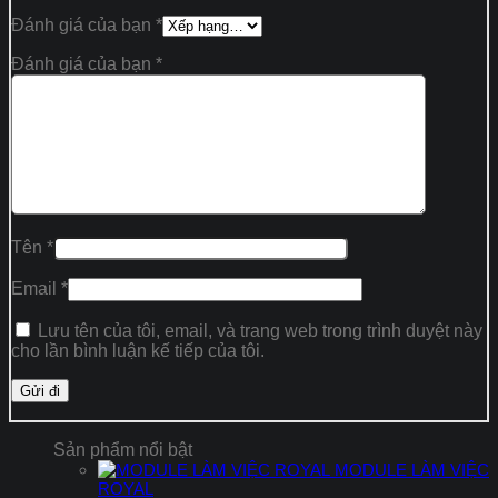
Đánh giá của bạn
*
Đánh giá của bạn
*
Tên
*
Email
*
Lưu tên của tôi, email, và trang web trong trình duyệt này
cho lần bình luận kế tiếp của tôi.
Sản phẩm nổi bật
MODULE LÀM VIỆC
ROYAL