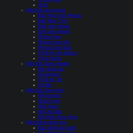
Sofa
Nội thất văn phòng
Bàn Họp Văn Phòng
Bàn Máy Tính
Bàn văn phòng
Ghế văn phòng
Phòng họp
Phòng làm việc
Phòng lãnh đạo
Thiết bị văn phòng
Vách Ngăn
Nội thất công nghiệp
Bàn thao tác
Giá kệ kho
Thiết bị y tế
Xe đẩy
Nội thất công trình
Hội trường
Khách sạn
Nhà hàng
Nhà thi đấu
Nội thất công cộng
Nội thất trường học
Bàn ghế giáo viên