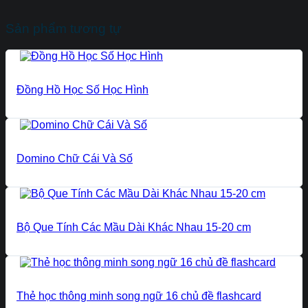
Sản phẩm tương tự
Đồng Hồ Học Số Học Hình
Domino Chữ Cái Và Số
Bộ Que Tính Các Mầu Dài Khác Nhau 15-20 cm
Thẻ học thông minh song ngữ 16 chủ đề flashcard