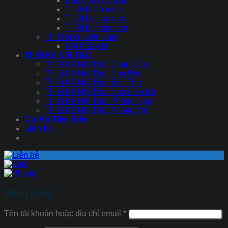
Bàn ghế học sinh
Thiết bị bộ môn
Thiết bị giáo dục
Thiết bị mầm non
Thiết bị chuyên dụng
Nội thất y tế
Thiết Kế Nội Thất
Thiết Kế Nội Thất Chung Cư
Thiết Kế Nội Thất Nhà Phố
Thiết Kế Nội Thất Biệt Thự
Thiết Kế Nội Thất Nhà Liền Kề
Thiết Kế Nội Thất Phòng Ngủ
Thiết Kế Nội Thất Phòng Trẻ
Dự Án Tiêu Biểu
Liên hệ
Đăng nhập
Tên tài khoản hoặc địa chỉ email
*