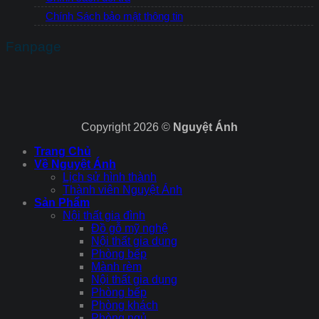
Chính Sách bảo mật thông tin
Fanpage
Copyright 2026 ©
Nguyệt Ánh
Trang Chủ
Về Nguyệt Ánh
Lịch sử hình thành
Thành viên Nguyệt Ánh
Sản Phẩm
Nội thất gia đình
Đồ gỗ mỹ nghệ
Nội thất gia dụng
Phòng bếp
Mành rèm
Nội thất gia dụng
Phòng bếp
Phòng khách
Phòng ngủ