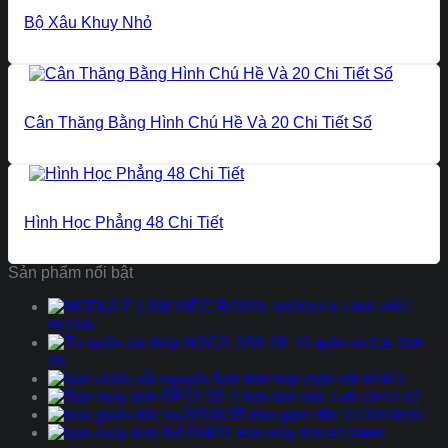
Bộ Xâu Khuy Nhỏ
Cân Thăng Bằng Hình Chú Hề Và 20 Chi Tiết Số
Hình Học Phẳng 48 Chi Tiết
Sản phẩm nổi bật
MODULE LÀM VIỆC
ROYAL
Tủ quần áo CA-10A-
2K
Bàn họp chân sắt H2412
Bàn làm việc Lufa DF12-02
Bàn giám đốc DT2010H35
Bàn máy tính AT204HL