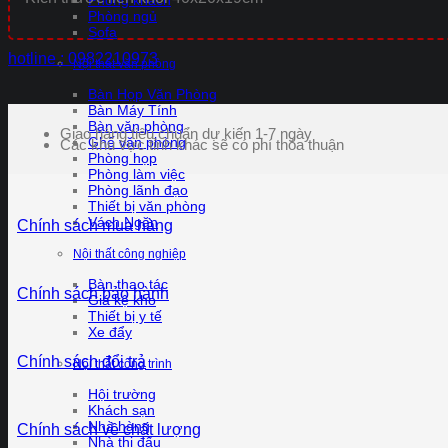
Phòng khách
Phòng ngủ
Sofa
hotline : 0982210973
Nội thất văn phòng
Bàn Họp Văn Phòng
Bàn Máy Tính
Bàn văn phòng
Giao hàng tiêu chuẩn dự kiến 1-7 ngày
Ghế văn phòng
Các khu vực tỉnh khác sẽ có phí thỏa thuận
Phòng họp
Phòng làm việc
Phòng lãnh đạo
Thiết bị văn phòng
Vách Ngăn
Chính sách mua hàng
Nội thất công nghiệp
Bàn thao tác
Chính sách bảo hành
Giá kệ kho
Thiết bị y tế
Xe đẩy
Chính sách đổi trả
Nội thất công trình
Hội trường
Khách sạn
Nhà hàng
Chính sách về chất lượng
Nhà thi đấu