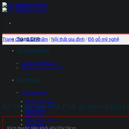
Chuyển
đến
nội
dung
Trang Chủ
Trang chủ
/
Sản Phẩm
/
Nội thất gia đình
/
Đồ gỗ mỹ nghệ
Về Nguyệt Ánh
Lịch sử hình thành
Thành viên Nguyệt Ánh
Sản Phẩm
Nội thất gia đình
Đồ gỗ mỹ nghệ
Bộ tượng Tam Thế Phật gỗ hương Gia La
Nội thất gia dụng
Phòng bếp
Mành rèm
Nội thất gia dụng
Phòng bếp
Kích thước liền khối 40x20x19cm