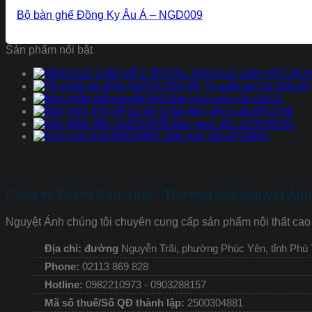
Bộ bàn ghế Đồng Kỵ Âu Á – NGD009
Sản phẩm nổi bật
MODULE LÀM VIỆC RO
Tủ quần áo CA-10A-2K
Bàn họp chân sắt H2412
Bàn làm việc Lufa DF12-02
Bàn giám đốc DT2010H35
Bàn máy tính AT204HL
Công ty TNHH Sản Xuất - Thương Mại Nguyệt Ánh 
Nguyệt Ánh chúng tôi chuyên cung cấp sản phẩm nội thất cao 
Địa chỉ: đường
Nguyễn Trãi, phường Phúc Yên, tỉnh Phú
Phone:
02113 869 828
Hotline:
0982210973 - 0903288157
Mã số thuế/Số QĐ thành lập:
2500304881