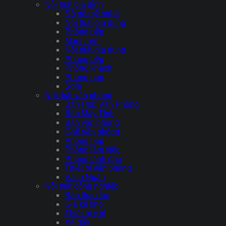
Nội thất gia đình
Đồ gỗ mỹ nghệ
Nội thất gia dụng
Phòng bếp
Mành rèm
Nội thất gia dụng
Phòng bếp
Phòng khách
Phòng ngủ
Sofa
Nội thất văn phòng
Bàn Họp Văn Phòng
Bàn Máy Tính
Bàn văn phòng
Ghế văn phòng
Phòng họp
Phòng làm việc
Phòng lãnh đạo
Thiết bị văn phòng
Vách Ngăn
Nội thất công nghiệp
Bàn thao tác
Giá kệ kho
Thiết bị y tế
Xe đẩy