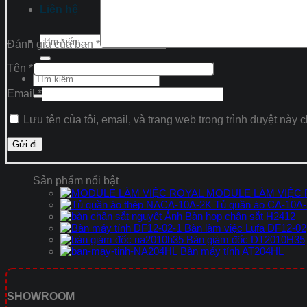
Liên hệ
Tìm
Đánh giá của bạn
*
kiếm:
Tên
*
Tìm
kiếm:
Email
*
Lưu tên của tôi, email, và trang web trong trình duyệt này c
Sản phẩm nổi bật
MODULE LÀM VIỆC
Tủ quần áo CA-10A
Bàn họp chân sắt H2412
Bàn làm việc Lufa DF12-02
Bàn giám đốc DT2010H35
Bàn máy tính AT204HL
SHOWROOM