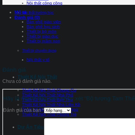
Nội thất công cộng
Mô tả
Nội thất trường học
Đánh giá (0)
Bàn ghế giáo viên
Bàn ghế học sinh
Thiết bị bộ môn
Thiết bị giáo dục
Thiết bị mầm non
Thiết bị chuyên dụng
Nội thất y tế
Đánh giá
Thiết Kế Nội Thất
Chưa có đánh giá nào.
Thiết Kế Nội Thất Chung Cư
Thiết Kế Nội Thất Nhà Phố
Hãy là người đầu tiên nhận xét “Bộ tượng Tam Thế
Thiết Kế Nội Thất Biệt Thự
Thiết Kế Nội Thất Nhà Liền Kề
Thiết Kế Nội Thất Phòng Ngủ
Đánh giá của bạn
*
Thiết Kế Nội Thất Phòng Trẻ
Dự Án Tiêu Biểu