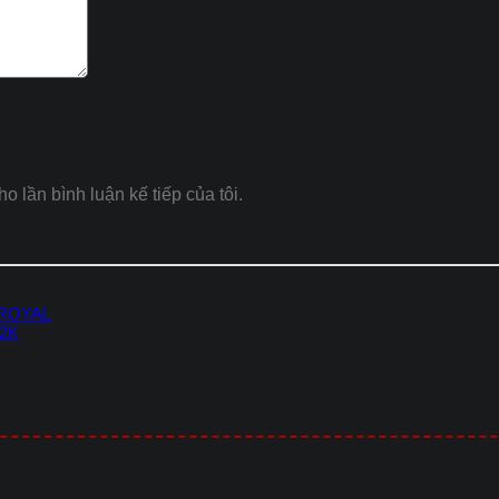
ho lần bình luận kế tiếp của tôi.
 ROYAL
-2K