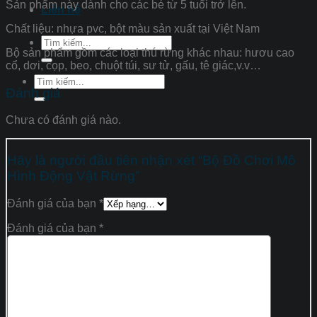
Sản phẩm này dành cho các bé từ 5 tuổi trở lên.
Liên hệ
Chất liệu: nhựa pvc, bột màu sản xuất tại Việt Nam
Tìm
Bộ sản phẩm gồm các loại thú rừng khác nhau: hươu cao
kiếm:
cổ, dơi, cọp, beo, chuột túi, sư tử, gấu, tê giác,v.v…
Tìm
Đánh giá
kiếm:
Chưa có đánh giá nào.
Hãy là người đầu tiên nhận xét “Bộ Đồ Chơi Mô
Hình Động Vật Rừng”
Đánh giá của bạn
*
Đánh giá của bạn
*