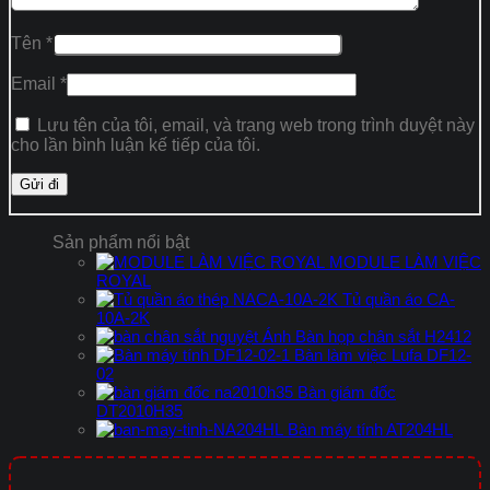
Tên
*
Email
*
Lưu tên của tôi, email, và trang web trong trình duyệt này
cho lần bình luận kế tiếp của tôi.
Sản phẩm nổi bật
MODULE LÀM VIỆC
ROYAL
Tủ quần áo CA-
10A-2K
Bàn họp chân sắt H2412
Bàn làm việc Lufa DF12-
02
Bàn giám đốc
DT2010H35
Bàn máy tính AT204HL