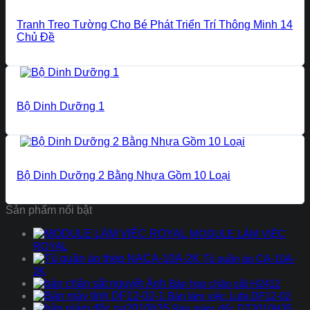
Tranh Treo Tường Cho Bé Phát Triển Trí Thông Minh 14
Chủ Đề
Bộ Dinh Dưỡng 1
Bộ Dinh Dưỡng 2 Bằng Nhựa Gồm 10 Loại
Sản phẩm nổi bật
MODULE LÀM VIỆC
ROYAL
Tủ quần áo CA-10A-
2K
Bàn họp chân sắt H2412
Bàn làm việc Lufa DF12-02
Bàn giám đốc DT2010H35