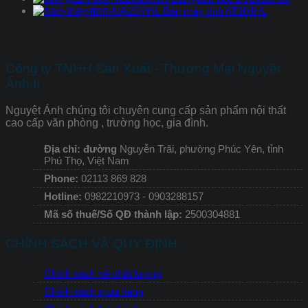
Bàn máy tính AT204HL
Công ty TNHH Sản Xuất - Thương Mại Nguyệt
Ánh II
Nguyệt Ánh chúng tôi chuyên cung cấp sản phẩm nội thất
cao cấp văn phòng , trường học, gia đình.
Địa chỉ: đường
Nguyễn Trãi, phường Phúc Yên, tỉnh
Phú Thọ, Việt Nam
Phone:
02113 869 828
Hotline:
0982210973 - 0903288157
Mã số thuế/Số QĐ thành lập:
2500304881
CHÍNH SÁCH VÀ QUY ĐỊNH
Chính sách về chất lượng
Chính sách mua hàng