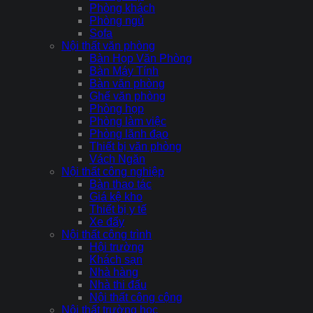
Phòng khách
Phòng ngủ
Sofa
Nội thất văn phòng
Bàn Họp Văn Phòng
Bàn Máy Tính
Bàn văn phòng
Ghế văn phòng
Phòng họp
Phòng làm việc
Phòng lãnh đạo
Thiết bị văn phòng
Vách Ngăn
Nội thất công nghiệp
Bàn thao tác
Giá kệ kho
Thiết bị y tế
Xe đẩy
Nội thất công trình
Hội trường
Khách sạn
Nhà hàng
Nhà thi đấu
Nội thất công cộng
Nội thất trường học