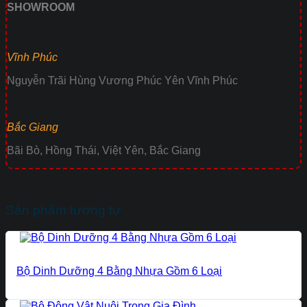
SHOWROOM
Vĩnh Phúc
Nguyễn Trãi Hùng Vương Phúc Yên Vĩnh Phúc
Bắc Giang
Bãi Bò, Hồng Thái, Việt Yên, Bắc Giang
Sản phẩm tương tự
Bộ Dinh Dưỡng 4 Bằng Nhựa Gồm 6 Loại