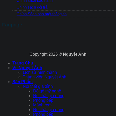
Chính sách bảo hành
Chính sách đổi trả
Chính Sách bảo mật thông tin
Fanpage
Copyright 2026 ©
Nguyệt Ánh
Trang Chủ
Về Nguyệt Ánh
Lịch sử hình thành
Thành viên Nguyệt Ánh
Sản Phẩm
Nội thất gia đình
Đồ gỗ mỹ nghệ
Nội thất gia dụng
Phòng bếp
Mành rèm
Nội thất gia dụng
Phòng bếp