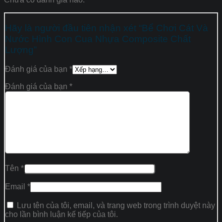
Hãy là người đầu tiên nhận xét “Bể Chơi Cát Và
Nước Hình Con Cua Nhựa Composite Chất
Lượng”
Đánh giá của bạn
*
Đánh giá của bạn
*
Tên
*
Email
*
Lưu tên của tôi, email, và trang web trong trình duyệt này
cho lần bình luận kế tiếp của tôi.