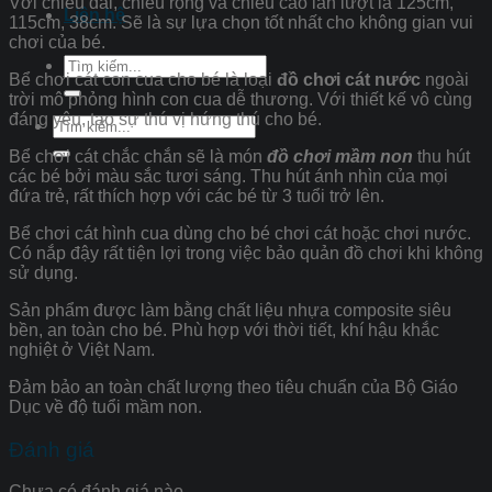
Với chiều dài, chiều rộng và chiều cao lần lượt là 125cm,
Liên hệ
115cm, 38cm. Sẽ là sự lựa chọn tốt nhất cho không gian vui
chơi của bé.
Tìm
Bể chơi cát con cua cho bé là loại
đồ chơi cát nước
ngoài
kiếm:
trời mô phỏng hình con cua dễ thương. Với thiết kế vô cùng
đáng yêu, tạo sự thú vị hứng thú cho bé.
Tìm
kiếm:
Bể chơi cát chắc chắn sẽ là món
đồ chơi mầm non
thu hút
các bé bởi màu sắc tươi sáng. Thu hút ánh nhìn của mọi
đứa trẻ, rất thích hợp với các bé từ 3 tuổi trở lên.
Bể chơi cát hình cua dùng cho bé chơi cát hoặc chơi nước.
Có nắp đậy rất tiện lợi trong việc bảo quản đồ chơi khi không
sử dụng.
Sản phẩm được làm bằng chất liệu nhựa composite siêu
bền, an toàn cho bé. Phù hợp với thời tiết, khí hậu khắc
nghiệt ở Việt Nam.
Đảm bảo an toàn chất lượng theo tiêu chuẩn của Bộ Giáo
Dục về độ tuổi mầm non.
Đánh giá
Chưa có đánh giá nào.