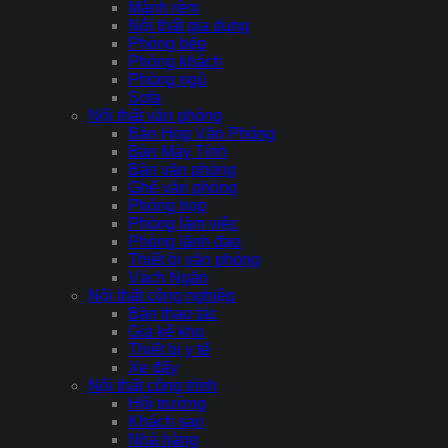
Mành rèm
Nội thất gia dụng
Phòng bếp
Phòng khách
Phòng ngủ
Sofa
Nội thất văn phòng
Bàn Họp Văn Phòng
Bàn Máy Tính
Bàn văn phòng
Ghế văn phòng
Phòng họp
Phòng làm việc
Phòng lãnh đạo
Thiết bị văn phòng
Vách Ngăn
Nội thất công nghiệp
Bàn thao tác
Giá kệ kho
Thiết bị y tế
Xe đẩy
Nội thất công trình
Hội trường
Khách sạn
Nhà hàng