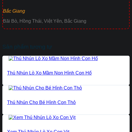
Bắc Giang
Bãi Bò, Hồng Thái, Việt Yên, Bắc Giang
Sản phẩm tương tự
Thú Nhún Lò Xo Mầm Non Hình Con Hổ
Thú Nhún Cho Bé Hình Con Thỏ
Xem Thú Nhún Lò Xo Con Vịt