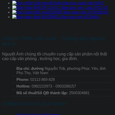
Bàn họp chân sắt H2412
Bàn làm việc Lufa DF12-02
Bàn giám đốc DT2010H35
Bàn máy tính AT204HL
Công ty TNHH Sản Xuất - Thương Mại Nguyệt
Ánh II
Nguyệt Ánh chúng tôi chuyên cung cấp sản phẩm nội thất
cao cấp văn phòng , trường học, gia đình.
Địa chỉ: đường
Nguyễn Trãi, phường Phúc Yên, tỉnh
Phú Thọ, Việt Nam
Phone:
02113 869 828
Hotline:
0982210973 - 0903288157
Mã số thuế/Số QĐ thành lập:
2500304881
CHÍNH SÁCH VÀ QUY ĐỊNH
Chính sách về chất lượng