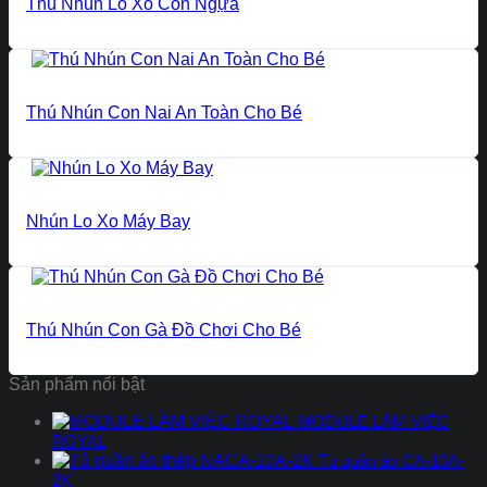
Thú Nhún Lò Xo Con Ngựa
Thú Nhún Con Nai An Toàn Cho Bé
Nhún Lo Xo Máy Bay
Thú Nhún Con Gà Đồ Chơi Cho Bé
Sản phẩm nổi bật
MODULE LÀM VIỆC
ROYAL
Tủ quần áo CA-10A-
2K