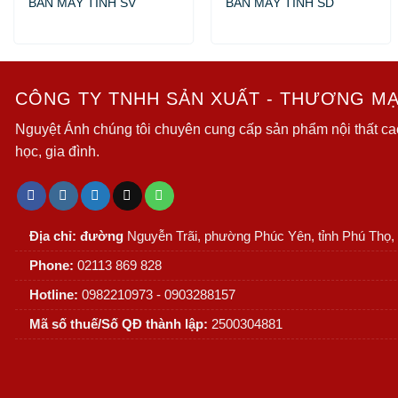
BÀN MÁY TÍNH SV
BÀN MÁY TÍNH SD
CÔNG TY TNHH SẢN XUẤT - THƯƠNG MẠI
Nguyệt Ánh chúng tôi chuyên cung cấp sản phẩm nội thất ca
học, gia đình.
Địa chỉ: đường
Nguyễn Trãi, phường Phúc Yên, tỉnh Phú Thọ,
Phone:
02113 869 828
Hotline:
0982210973 - 0903288157
Mã số thuế/Số QĐ thành lập:
2500304881