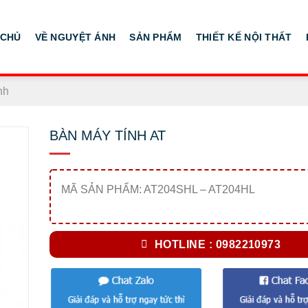
 CHỦ
VỀ NGUYỆT ÁNH
SẢN PHẨM
THIẾT KẾ NỘI THẤT
nh
BÀN MÁY TÍNH AT
MÃ SẢN PHẨM: AT204SHL – AT204HL
HOTLINE : 0982210973