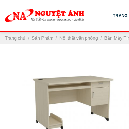
Chuyển
đến
TRANG
nội
dung
Trang chủ
/
Sản Phẩm
/
Nội thất văn phòng
/
Bàn Máy Tí