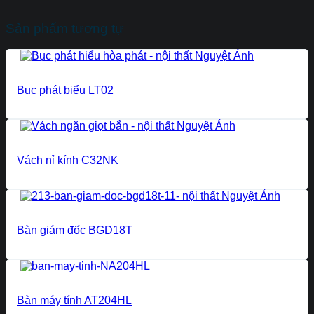
Sản phẩm tương tự
Bục phát biểu LT02
Vách nỉ kính C32NK
Bàn giám đốc BGD18T
Bàn máy tính AT204HL