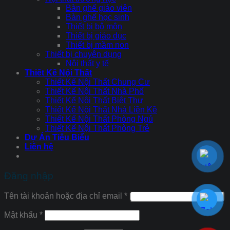
Bàn ghế giáo viên
Bàn ghế học sinh
Thiết bị bộ môn
Thiết bị giáo dục
Thiết bị mầm non
Thiết bị chuyên dụng
Nội thất y tế
Thiết Kế Nội Thất
Thiết Kế Nội Thất Chung Cư
Thiết Kế Nội Thất Nhà Phố
Thiết Kế Nội Thất Biệt Thự
Thiết Kế Nội Thất Nhà Liền Kề
Thiết Kế Nội Thất Phòng Ngủ
Thiết Kế Nội Thất Phòng Trẻ
Dự Án Tiêu Biểu
Liên hệ
Đăng nhập
Tên tài khoản hoặc địa chỉ email
*
Mật khẩu
*