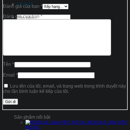
Liên hệ
Đánh giá của bạn
*
Đánh giá của bạn
*
Tìm
kiếm:
Tìm
kiếm:
Tên
*
Email
*
Lưu tên của tôi, email, và trang web trong trình duyệt này
cho lần bình luận kế tiếp của tôi.
Sản phẩm nổi bật
MODULE LÀM VIỆC
ROYAL