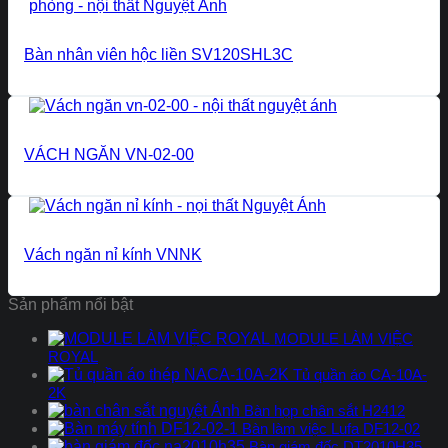
Bàn nhân viên hộc liền SV120SHL3C
VÁCH NGĂN VN-02-00
Vách ngăn nỉ kính VNNK
Sản phẩm nổi bật
MODULE LÀM VIỆC
ROYAL
Tủ quần áo CA-10A-
2K
Bàn họp chân sắt H2412
Bàn làm việc Lufa DF12-02
Bàn giám đốc DT2010H35