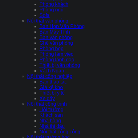
Phòng khách
Phòng ngủ
Sofa
Nội thất văn phòng
Bàn Họp Văn Phòng
Bàn Máy Tính
Bàn văn phòng
Ghế văn phòng
Phòng họp
Phòng làm việc
Phòng lãnh đạo
Thiết bị văn phòng
Vách Ngăn
Nội thất công nghiệp
Bàn thao tác
Giá kệ kho
Thiết bị y tế
Xe đẩy
Nội thất công trình
Hội trường
Khách sạn
Nhà hàng
Nhà thi đấu
Nội thất công cộng
Nội thất trường học