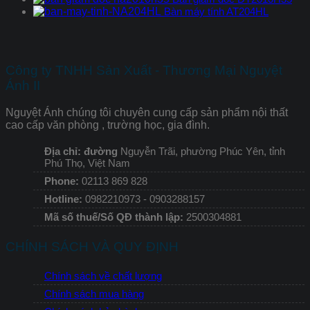
Bàn máy tính AT204HL
Công ty TNHH Sản Xuất - Thương Mại Nguyệt
Ánh II
Nguyệt Ánh chúng tôi chuyên cung cấp sản phẩm nội thất
cao cấp văn phòng , trường học, gia đình.
Địa chỉ: đường
Nguyễn Trãi, phường Phúc Yên, tỉnh
Phú Thọ, Việt Nam
Phone:
02113 869 828
Hotline:
0982210973 - 0903288157
Mã số thuế/Số QĐ thành lập:
2500304881
CHÍNH SÁCH VÀ QUY ĐỊNH
Chính sách về chất lượng
Chính sách mua hàng