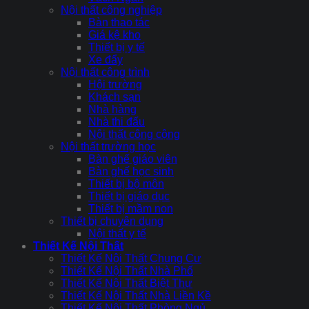
Nội thất công nghiệp
Bàn thao tác
Giá kệ kho
Thiết bị y tế
Xe đẩy
Nội thất công trình
Hội trường
Khách sạn
Nhà hàng
Nhà thi đấu
Nội thất công cộng
Nội thất trường học
Bàn ghế giáo viên
Bàn ghế học sinh
Thiết bị bộ môn
Thiết bị giáo dục
Thiết bị mầm non
Thiết bị chuyên dụng
Nội thất y tế
Thiết Kế Nội Thất
Thiết Kế Nội Thất Chung Cư
Thiết Kế Nội Thất Nhà Phố
Thiết Kế Nội Thất Biệt Thự
Thiết Kế Nội Thất Nhà Liền Kề
Thiết Kế Nội Thất Phòng Ngủ