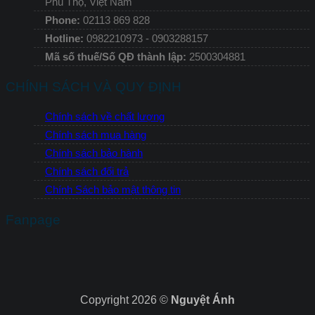
Phú Thọ, Việt Nam
Phone:
02113 869 828
Hotline:
0982210973 - 0903288157
Mã số thuế/Số QĐ thành lập:
2500304881
CHÍNH SÁCH VÀ QUY ĐỊNH
Chính sách về chất lượng
Chính sách mua hàng
Chính sách bảo hành
Chính sách đổi trả
Chính Sách bảo mật thông tin
Fanpage
Copyright 2026 ©
Nguyệt Ánh