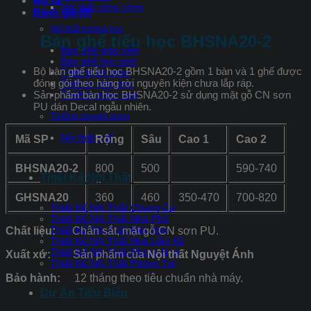
Mô tả
Nội thất công cộng
Đánh giá (0)
Nội thất trường học
Bàn ghế tiểu học BHSNA20-2
Bàn ghế giáo viên
Bàn ghế học sinh
Bộ bàn ghế tiểu học BHSNA20-2 gồm 1 bàn và 1 ghế được
Thiết bị bộ môn
đóng gói theo hàng rời nguyên kiện chưa lắp ráp.
Thiết bị giáo dục
Sản phẩm bàn học BHSNA20-2 sử dụng mặt gỗ CN sơn
Thiết bị mầm non
PU dán Decal ngẫu nhiên.
Thiết bị chuyên dụng
Nội thất y tế
Mã SP
Rộng
Sâu
Cao 1
Cao 2
BHSNA20-2
800
500
590-740
Thiết Kế Nội Thất
GHSNA20
360
460
350-470
700-820
Thiết Kế Nội Thất Chung Cư
Thiết Kế Nội Thất Nhà Phố
Thiết Kế Nội Thất Biệt Thự
Chất liệu:
Chân sắt, mặt gỗ CN sơn PU.
Thiết Kế Nội Thất Nhà Liền Kề
Thiết Kế Nội Thất Phòng Ngủ
Xuất xứ:
Sản phẩm của
Nội thất Nguyệt Ánh
Thiết Kế Nội Thất Phòng Trẻ
Bảo hành:
12 tháng theo tiêu chuẩn nhà máy.
Dự Án Tiêu Biểu