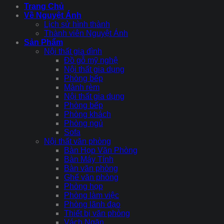
Trang Chủ
Về Nguyệt Ánh
Lịch sử hình thành
Thành viên Nguyệt Ánh
Sản Phẩm
Nội thất gia đình
Đồ gỗ mỹ nghệ
Nội thất gia dụng
Phòng bếp
Mành rèm
Nội thất gia dụng
Phòng bếp
Phòng khách
Phòng ngủ
Sofa
Nội thất văn phòng
Bàn Họp Văn Phòng
Bàn Máy Tính
Bàn văn phòng
Ghế văn phòng
Phòng họp
Phòng làm việc
Phòng lãnh đạo
Thiết bị văn phòng
Vách Ngăn