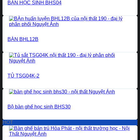
BÀN HỌC SINH BHS04
BÀN BHL12B
TỦ TSG04K-2
Bộ bàn ghế học sinh BHS30
HOT