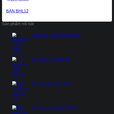
BÀN BHL12
Sản phẩm nổi bật
MODULE LÀM VIỆC ROYAL
Tủ quần áo CA-10A-2K
Bàn họp chân sắt H2412
Bàn làm việc Lufa DF12-02