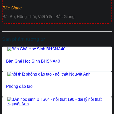
Bắc Giang
Bãi Bò, Hồng Thái, Việt Yên, Bắc Giang
Sản phẩm tương tự
Bàn Ghế Học Sinh BHSNA40
Phòng đào tạo