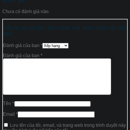
Đánh giá
Chưa có đánh giá nào.
Hãy là người đầu tiên nhận xét “Bàn chân sắt hộc
liền”
Đánh giá của bạn
*
Đánh giá của bạn
*
Tên
*
Email
*
Lưu tên của tôi, email, và trang web trong trình duyệt này