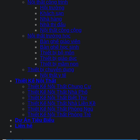
Nội thất công trình
Hội trường
Khách sạn
Nhà hàng
Nhà thi đấu
Nội thất công cộng
Nội thất trường học
Bàn ghế giáo viên
Bàn ghế học sinh
Thiết bị bộ môn
Thiết bị giáo dục
Thiết bị mầm non
Thiết bị chuyên dụng
Nội thất y tế
Thiết Kế Nội Thất
Thiết Kế Nội Thất Chung Cư
Thiết Kế Nội Thất Nhà Phố
Thiết Kế Nội Thất Biệt Thự
Thiết Kế Nội Thất Nhà Liền Kề
Thiết Kế Nội Thất Phòng Ngủ
Thiết Kế Nội Thất Phòng Trẻ
Dự Án Tiêu Biểu
Liên hệ