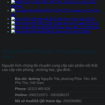
MODULE LÀM VIỆC
ROYAL
Tủ quần áo CA-10A-
2K
Bàn họp chân sắt H2412
Bàn làm việc Lufa DF12-02
Bàn giám đốc DT2010H35
Bàn máy tính AT204HL
Công ty TNHH Sản Xuất - Thương Mại Nguyệt
Ánh II
Nguyệt Ánh chúng tôi chuyên cung cấp sản phẩm nội thất
cao cấp văn phòng , trường học, gia đình.
Địa chỉ: đường
Nguyễn Trãi, phường Phúc Yên, tỉnh
Phú Thọ, Việt Nam
Phone:
02113 869 828
Hotline:
0982210973 - 0903288157
Mã số thuế/Số QĐ thành lập:
2500304881