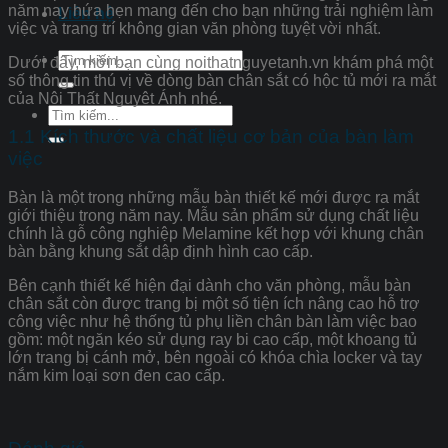
năm nay hứa hẹn mang đến cho bạn những trải nghiệm làm
Liên hệ
việc và trang trí không gian văn phòng tuyệt vời nhất.
Tìm
Dưới đây, mời bạn cùng noithatnguyetanh.vn khám phá một
kiếm:
số thông tin thú vị về dòng bàn chân sắt có hộc tủ mới ra mắt
của Nội Thất Nguyệt Ánh nhé.
Tìm
kiếm:
1.1 Kích thước và chất liệu cơ bản của bàn làm
việc
Bàn là một trong những mẫu bàn thiết kế mới được ra mắt
giới thiệu trong năm nay. Mẫu sản phẩm sử dụng chất liệu
chính là gỗ công nghiệp Melamine kết hợp với khung chân
bàn bằng khung sắt dập định hình cao cấp.
Bên cạnh thiết kế hiện đại dành cho văn phòng, mẫu bàn
chân sắt còn được trang bị một số tiện ích nâng cao hỗ trợ
công việc như hệ thống tủ phụ liền chân bàn làm việc bao
gồm: một ngăn kéo sử dụng ray bi cao cấp, một khoang tủ
lớn trang bị cánh mở, bên ngoài có khóa chìa locker và tay
nắm kim loại sơn đen cao cấp.