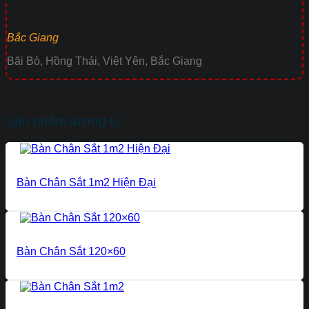
Bắc Giang
Bãi Bò, Hồng Thái, Việt Yên, Bắc Giang
Sản phẩm tương tự
Bàn Chân Sắt 1m2 Hiện Đại
Bàn Chân Sắt 120×60