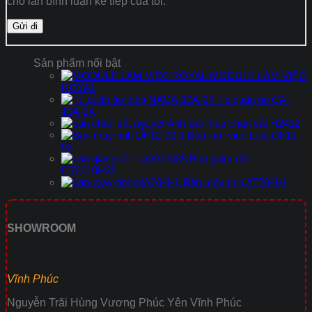
cho lần bình luận kế tiếp của tôi.
Sản phẩm nổi bật
MODULE LÀM VIỆC
ROYAL
Tủ quần áo CA-
10A-2K
Bàn họp chân sắt H2412
Bàn làm việc Lufa DF12-
02
Bàn giám đốc
DT2010H35
Bàn máy tính AT204HL
SHOWROOM
Vĩnh Phúc
Nguyễn Trãi Hùng Vương Phúc Yên Vĩnh Phúc