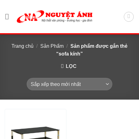
Chuyển
đến
nội
dung
Trang chủ
/
Sản Phẩm
/
Sản phẩm được gắn thẻ
“sofa kính”
LỌC