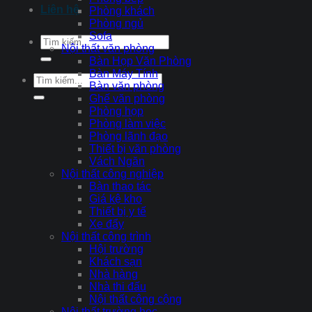
Liên hệ
Phòng khách
Phòng ngủ
Sofa
Tìm
Nội thất văn phòng
kiếm:
Bàn Họp Văn Phòng
Bàn Máy Tính
Tìm
Bàn văn phòng
kiếm:
Ghế văn phòng
Phòng họp
Phòng làm việc
Phòng lãnh đạo
Thiết bị văn phòng
Vách Ngăn
Nội thất công nghiệp
Bàn thao tác
Giá kệ kho
Thiết bị y tế
Xe đẩy
Nội thất công trình
Hội trường
Khách sạn
Nhà hàng
Nhà thi đấu
Nội thất công cộng
Nội thất trường học