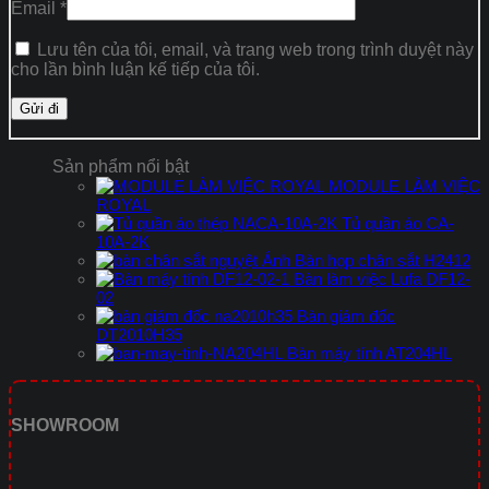
Email
*
Lưu tên của tôi, email, và trang web trong trình duyệt này
cho lần bình luận kế tiếp của tôi.
Sản phẩm nổi bật
MODULE LÀM VIỆC
ROYAL
Tủ quần áo CA-
10A-2K
Bàn họp chân sắt H2412
Bàn làm việc Lufa DF12-
02
Bàn giám đốc
DT2010H35
Bàn máy tính AT204HL
SHOWROOM