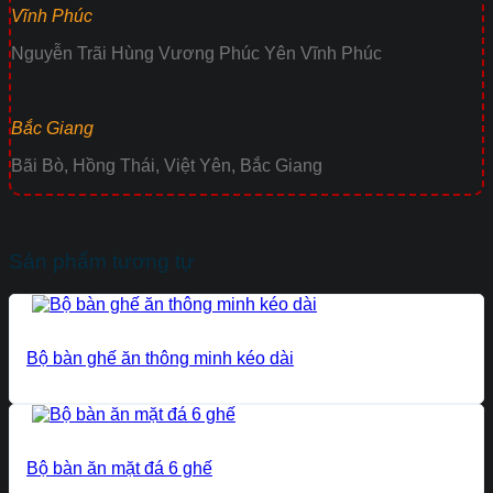
Vĩnh Phúc
Nguyễn Trãi Hùng Vương Phúc Yên Vĩnh Phúc
Bắc Giang
Bãi Bò, Hồng Thái, Việt Yên, Bắc Giang
Sản phẩm tương tự
Bộ bàn ghế ăn thông minh kéo dài
Bộ bàn ăn mặt đá 6 ghế