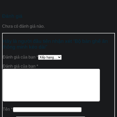
Đánh giá
Chưa có đánh giá nào.
Hãy là người đầu tiên nhận xét “Bộ bàn ghế ăn
thông minh kéo dài”
Đánh giá của bạn
*
Đánh giá của bạn
*
Tên
*