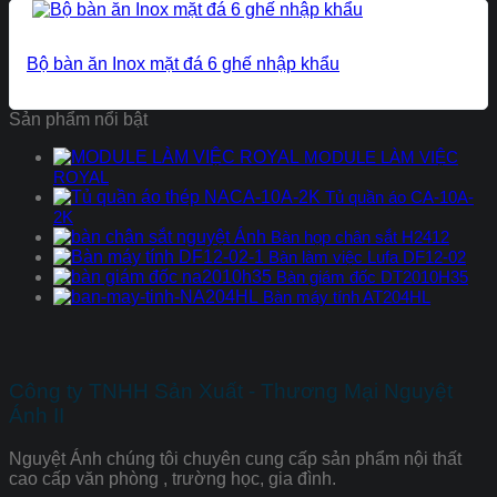
Bộ bàn ăn Inox mặt đá 6 ghế nhập khẩu
Sản phẩm nổi bật
MODULE LÀM VIỆC
ROYAL
Tủ quần áo CA-10A-
2K
Bàn họp chân sắt H2412
Bàn làm việc Lufa DF12-02
Bàn giám đốc DT2010H35
Bàn máy tính AT204HL
Công ty TNHH Sản Xuất - Thương Mại Nguyệt
Ánh II
Nguyệt Ánh chúng tôi chuyên cung cấp sản phẩm nội thất
cao cấp văn phòng , trường học, gia đình.