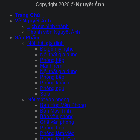
Copyright 2026 ©
Nguyệt Ánh
Trang Chủ
Về Nguyệt Ánh
Lịch sử hình thành
Thành viên Nguyệt Ánh
Sản Phẩm
Nội thất gia đình
Đồ gỗ mỹ nghệ
Nội thất gia dụng
Phòng bếp
Mành rèm
Nội thất gia dụng
Phòng bếp
Phòng khách
Phòng ngủ
Sofa
Nội thất văn phòng
Bàn Họp Văn Phòng
Bàn Máy Tính
Bàn văn phòng
Ghế văn phòng
Phòng họp
Phòng làm việc
Phòng lãnh đạo