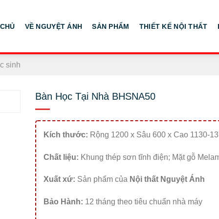
 CHỦ
VỀ NGUYỆT ÁNH
SẢN PHẨM
THIẾT KẾ NỘI THẤT
c sinh
Bàn Học Tại Nhà BHSNA50
Kích thước:
Rộng 1200 x Sâu 600 x Cao 1130-1
Chất liệu:
Khung thép sơn tĩnh điện; Mặt gỗ Mela
Xuất xứ:
Sản phẩm của
Nội thất Nguyệt Ánh
Bảo Hành:
12 tháng theo tiêu chuẩn nhà máy