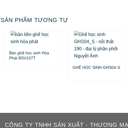
SẢN PHẨM TƯƠNG TỰ
Bàn ghế học sinh Hòa
Phát BSV107T
GHẾ HỌC SINH GHS04-S
CÔNG TY TNHH SẢN XUẤT - THƯƠNG MẠI