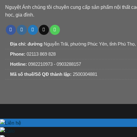
Nguyệt Ánh chúng tôi chuyên cung cấp sản phẩm nội thất ca
học, gia đình.
Địa chỉ: đường
Nguyễn Trãi, phường Phúc Yên, tỉnh Phú Thọ,
Phone:
02113 869 828
Hotline:
0982210973 - 0903288157
Mã số thuế/Số QĐ thành lập:
2500304881