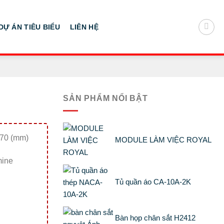
DỰ ÁN TIÊU BIỂU
LIÊN HỆ
SẢN PHẨM NỔI BẬT
370 (mm)
MODULE LÀM VIỆC ROYAL
mine
Tủ quần áo CA-10A-2K
Bàn họp chân sắt H2412